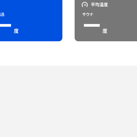
平均温度
風呂
サウナ
ー
ー
度
度