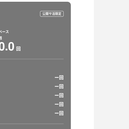
公開サ活限定
ペース
週
0.0
回
ー回
ー回
ー回
ー回
ー回