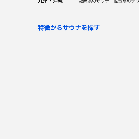
九州・沖縄
福岡県のサウナ
佐賀県のサ
特徴からサウナを探す
ロウリュ
セルフロウリュ
オートロウリュ
グル
作業スペース有り
テントサウナ
サウナ小屋
湖
サウナを探す
サ活
サウナ検索
サ活一覧
泊まれるサウナ検索
地図から検索