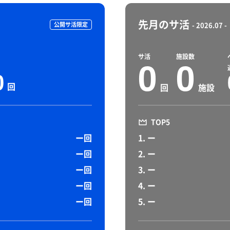
先月のサ活
公開サ活限定
- 2026.07 -
サ活
施設数
0
0
0
回
回
施設
TOP5
ー回
1. ー
ー回
2. ー
ー回
3. ー
ー回
4. ー
ー回
5. ー