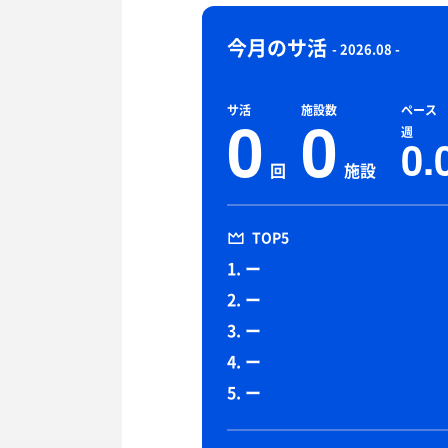
今月のサ活
- 2026.08 -
サ活
施設数
ペース
0
0
週
0.
回
施設
TOP5
1. ー
2. ー
3. ー
4. ー
5. ー