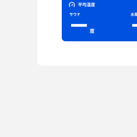
平均温度
サウナ
水
ー
度