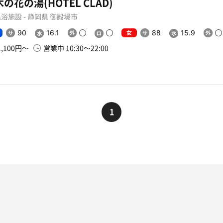
木の花の湯(HOTEL CLAD)
浴施設 - 静岡県 御殿場市
女
90
16.1
88
15.9
1,100円〜
営業中 10:30〜22:00
1