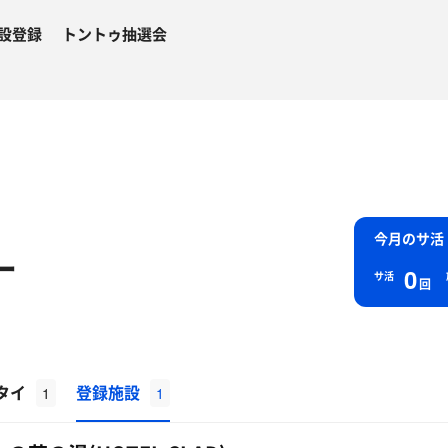
設登録
トントゥ抽選会
今月のサ活
ー
0
サ活
回
タイ
登録施設
1
1