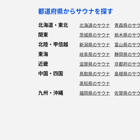
都道府県からサウナを探す
北海道・東北
北海道のサウナ
青森県のサ
関東
茨城県のサウナ
栃木県のサ
北陸・甲信越
新潟県のサウナ
富山県のサ
東海
岐阜県のサウナ
静岡県のサ
近畿
滋賀県のサウナ
京都府のサ
中国・四国
鳥取県のサウナ
島根県のサ
高知県のサウナ
九州・沖縄
福岡県のサウナ
佐賀県のサ
特徴からサウナを探す
ロウリュ
セルフロウリュ
オートロウリュ
グル