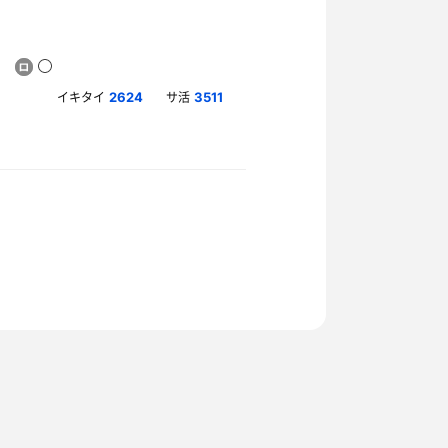
イキタイ
サ活
2624
3511