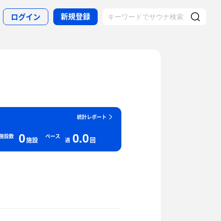
新規登録
ログイン
統計レポート
0
0.0
施設数
ペース
施設
回
週