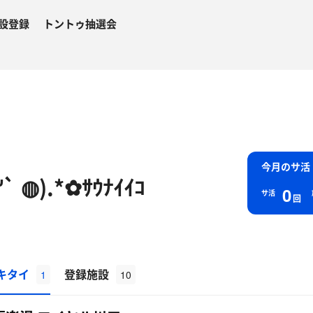
設登録
トントゥ抽選会
今月のサ活
` ◍).*✿ｻｳﾅｲｲｺ
0
サ活
回
キタイ
登録施設
1
10