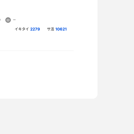
イキタイ
サ活
2279
10621