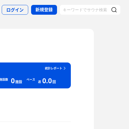
新規登録
ログイン
統計レポート
0
0.0
施設数
ペース
施設
回
週