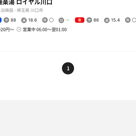
極楽湯 ロイヤル川口
浴施設 - 埼玉県 川口市
女
88
18.6
86
15.4
920円〜
営業中 06:00〜翌01:00
1