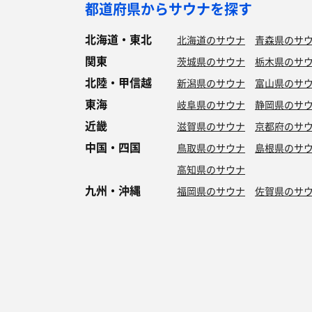
都道府県からサウナを探す
北海道・東北
北海道のサウナ
青森県のサ
関東
茨城県のサウナ
栃木県のサ
北陸・甲信越
新潟県のサウナ
富山県のサ
東海
岐阜県のサウナ
静岡県のサ
近畿
滋賀県のサウナ
京都府のサ
中国・四国
鳥取県のサウナ
島根県のサ
高知県のサウナ
九州・沖縄
福岡県のサウナ
佐賀県のサ
特徴からサウナを探す
ロウリュ
セルフロウリュ
オートロウリュ
グル
作業スペース有り
テントサウナ
サウナ小屋
湖