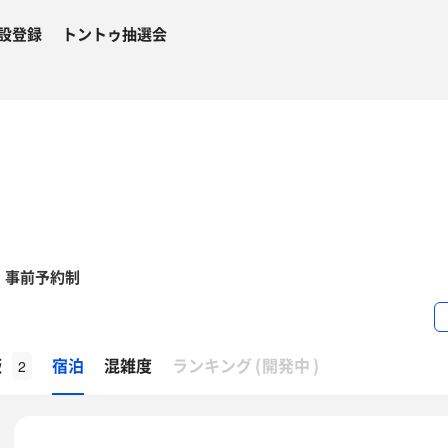
設登録
トントゥ抽選会
事前予約制
β
飯
宿泊
混雑度
ランキング
(
開発中
)
2