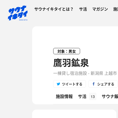
サウナイキタイとは？
サ活
マガジン
施
対象：男女
鷹羽鉱泉
一棟貸し宿泊施設 - 新潟県 上越市
ツイートする
シェアする
施設情報
サ活
サウナ
13