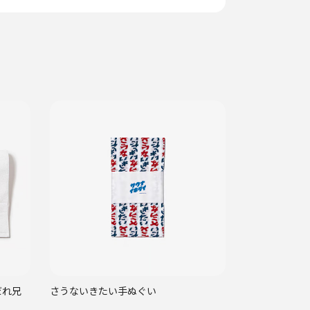
だれ兄
さうないきたい手ぬぐい