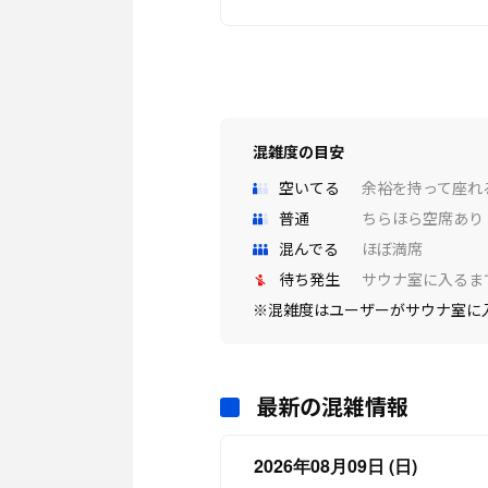
混雑度の目安
空いてる
余裕を持って座れ
普通
ちらほら空席あり
混んでる
ほぼ満席
待ち発生
サウナ室に入るま
※混雑度はユーザーがサウナ室に
最新の混雑情報
2026年08月09日 (日)