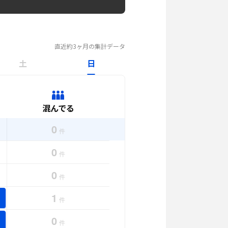
直近約3ヶ月の集計データ
土
日
混んでる
0
件
0
件
0
件
1
件
0
件