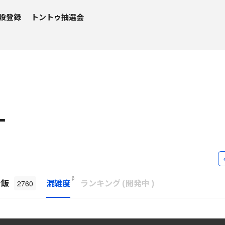
設登録
トントゥ抽選会
ｰ
β
ナ飯
混雑度
ランキング
(
開発中
)
2760