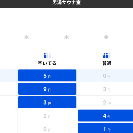
男湯サウナ室
水
木
金
空いてる
普通
5
0
件
件
9
3
件
件
3
2
件
件
2
4
件
件
0
1
件
件