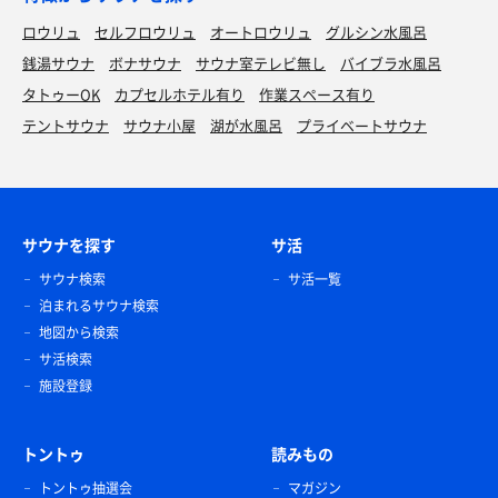
ロウリュ
セルフロウリュ
オートロウリュ
グルシン水風呂
銭湯サウナ
ボナサウナ
サウナ室テレビ無し
バイブラ水風呂
タトゥーOK
カプセルホテル有り
作業スペース有り
テントサウナ
サウナ小屋
湖が水風呂
プライベートサウナ
サウナを探す
サ活
サウナ検索
サ活一覧
泊まれるサウナ検索
地図から検索
サ活検索
施設登録
トントゥ
読みもの
トントゥ抽選会
マガジン