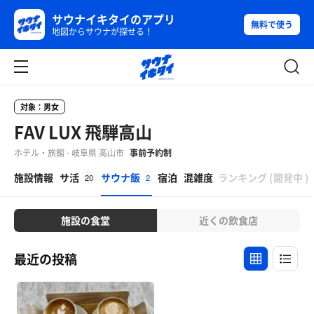
サウナイキタイのアプリ
無料で使う
地図からサウナが探せる！
対象：男女
FAV LUX 飛騨高山
ホテル・旅館 - 岐阜県 高山市
事前予約制
β
施設情報
サ活
サウナ飯
宿泊
混雑度
ランキング
(
開発中
)
20
2
施設の食堂
近くの飲食店
最近の投稿