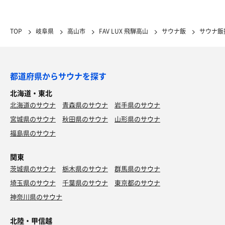
TOP
岐阜県
高山市
FAV LUX 飛騨高山
サウナ飯
サウナ飯
都道府県からサウナを探す
北海道・東北
北海道のサウナ
青森県のサウナ
岩手県のサウナ
宮城県のサウナ
秋田県のサウナ
山形県のサウナ
福島県のサウナ
関東
茨城県のサウナ
栃木県のサウナ
群馬県のサウナ
埼玉県のサウナ
千葉県のサウナ
東京都のサウナ
神奈川県のサウナ
北陸・甲信越