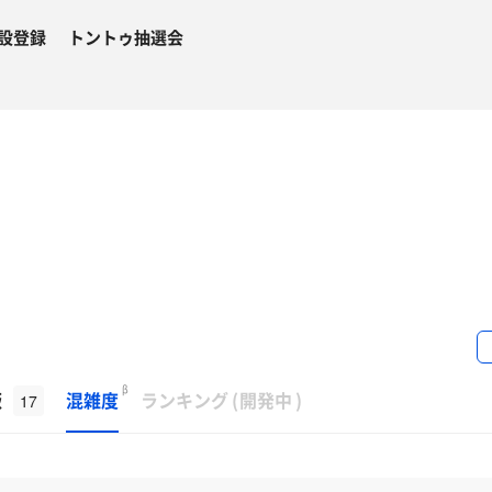
設登録
トントゥ抽選会
β
飯
混雑度
ランキング
(
開発中
)
17