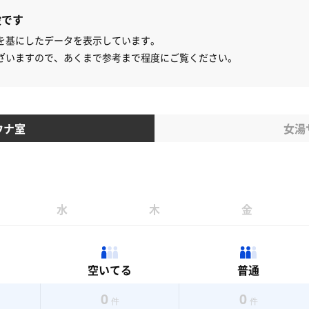
設です
を基にしたデータを表示しています。
ざいますので、あくまで参考まで程度にご覧ください。
ウナ室
女湯
水
木
金
空いてる
普通
0
0
件
件