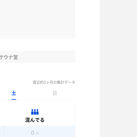
サウナ室
直近約3ヶ月の集計データ
土
日
混んでる
0
件