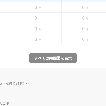
0
0
件
件
0
0
件
件
0
0
件
件
0
0
件
件
すべての時間帯を表示
る（定員の3割以下）
で並ぶ