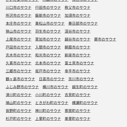
川口市のサウナ
行田市のサウナ
秩父市のサウナ
所沢市のサウナ
飯能市のサウナ
加須市のサウナ
本庄市のサウナ
東松山市のサウナ
春日部市のサウナ
狭山市のサウナ
羽生市のサウナ
深谷市のサウナ
上尾市のサウナ
草加市のサウナ
越谷市のサウナ
蕨市のサウナ
戸田市のサウナ
入間市のサウナ
朝霞市のサウナ
志木市のサウナ
和光市のサウナ
新座市のサウナ
久喜市のサウナ
北本市のサウナ
富士見市のサウナ
三郷市のサウナ
坂戸市のサウナ
幸手市のサウナ
鶴ヶ島市のサウナ
日高市のサウナ
吉川市のサウナ
ふじみ野市のサウナ
桶川市のサウナ
越生町のサウナ
滑川町のサウナ
小川町のサウナ
吉見町のサウナ
鳩山町のサウナ
ときがわ町のサウナ
横瀬町のサウナ
皆野町のサウナ
神川町のサウナ
寄居町のサウナ
杉戸町のサウナ
上里町のサウナ
美里町のサウナ