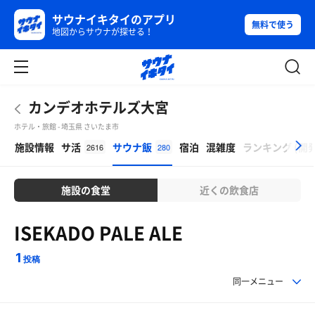
サウナイキタイのアプリ
無料で使う
地図からサウナが探せる！
カンデオホテルズ大宮
ホテル・旅館 - 埼玉県 さいたま市
β
施設情報
サ活
サウナ飯
宿泊
混雑度
ランキング
(
開
2616
280
施設の食堂
近くの飲食店
ISEKADO PALE ALE
1
投稿
同一メニュー