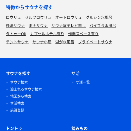
特徴からサウナを探す
ロウリュ
セルフロウリュ
オートロウリュ
グルシン水風呂
銭湯サウナ
ボナサウナ
サウナ室テレビ無し
バイブラ水風呂
タトゥーOK
カプセルホテル有り
作業スペース有り
テントサウナ
サウナ小屋
湖が水風呂
プライベートサウナ
サウナを探す
サ活
サウナ検索
サ活一覧
泊まれるサウナ検索
地図から検索
サ活検索
施設登録
トントゥ
読みもの