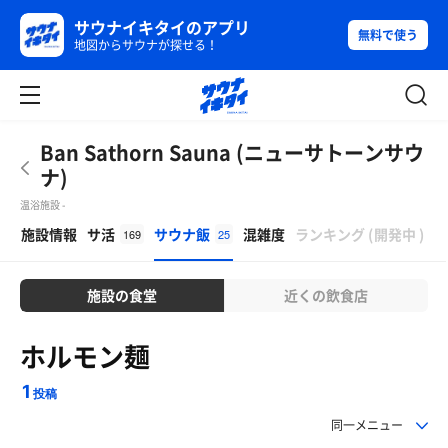
サウナイキタイのアプリ
無料で使う
地図からサウナが探せる！
Ban Sathorn Sauna (ニューサトーンサウ
ナ)
温浴施設 -
β
施設情報
サ活
サウナ飯
混雑度
ランキング
(
開発中
)
169
25
施設の食堂
近くの飲食店
ホルモン麺
1
投稿
同一メニュー