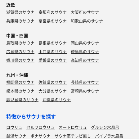
近畿
滋賀県のサウナ
京都府のサウナ
大阪府のサウナ
兵庫県のサウナ
奈良県のサウナ
和歌山県のサウナ
中国・四国
鳥取県のサウナ
島根県のサウナ
岡山県のサウナ
広島県のサウナ
山口県のサウナ
徳島県のサウナ
香川県のサウナ
愛媛県のサウナ
高知県のサウナ
九州・沖縄
福岡県のサウナ
佐賀県のサウナ
長崎県のサウナ
熊本県のサウナ
大分県のサウナ
宮崎県のサウナ
鹿児島県のサウナ
沖縄県のサウナ
特徴からサウナを探す
ロウリュ
セルフロウリュ
オートロウリュ
グルシン水風呂
銭湯サウナ
ボナサウナ
サウナ室テレビ無し
バイブラ水風呂