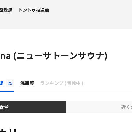
設登録
トントゥ抽選会
Sauna (ニューサトーンサウナ)
β
飯
混雑度
ランキング
(
開発中
)
25
食堂
近く