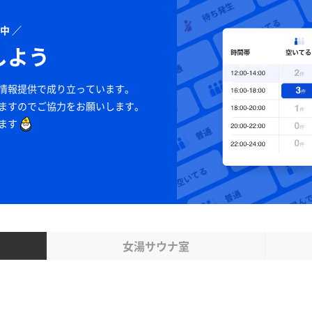
中 ／
しよう
情報提供で
成り立っています。
ますのでご協力をお願いします。
ます
女湯サウナ室