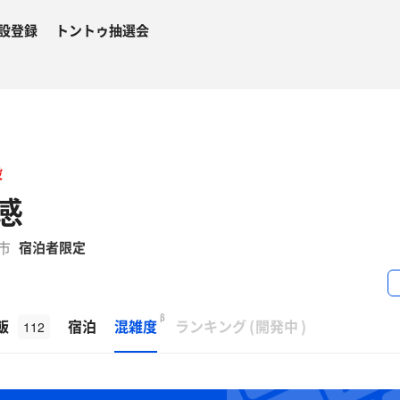
設登録
トントゥ抽選会
設
感
川市
宿泊者限定
β
飯
宿泊
混雑度
ランキング
(
開発中
)
112