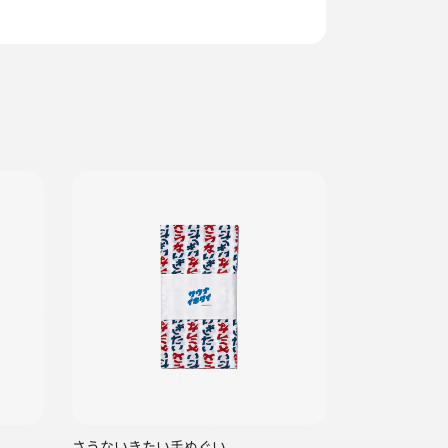
さうないきたい手ぬぐい