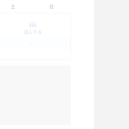
土
日
混んでる
0
件