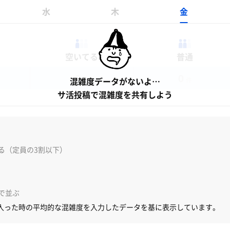
水
木
金
空いてる
普通
0
0
混雑度データがないよ…
件
件
サ活投稿で混雑度を共有しよう
る（定員の3割以下）
で並ぶ
入った時の平均的な混雑度を入力したデータを基に表示しています。