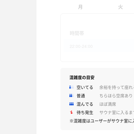
月
火
時間帯
22:00-24:00
混雑度の目安
空いてる
余裕を持って座れ
普通
ちらほら空席あり
混んでる
ほぼ満席
待ち発生
サウナ室に入るま
※混雑度はユーザーがサウナ室に