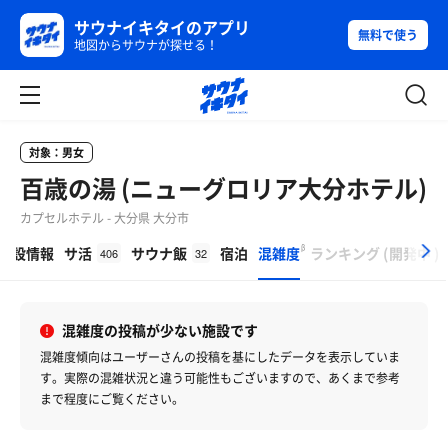
サウナイキタイのアプリ
無料で使う
地図からサウナが探せる！
対象：男女
百歳の湯 (ニューグロリア大分ホテル)
カプセルホテル - 大分県 大分市
β
施設情報
サ活
サウナ飯
宿泊
混雑度
ランキング
(
開発中
)
406
32
混雑度の投稿が少ない施設です
混雑度傾向はユーザーさんの投稿を基にしたデータを表示していま
す。
実際の混雑状況と違う可能性もございますので、あくまで参考
まで程度にご覧ください。