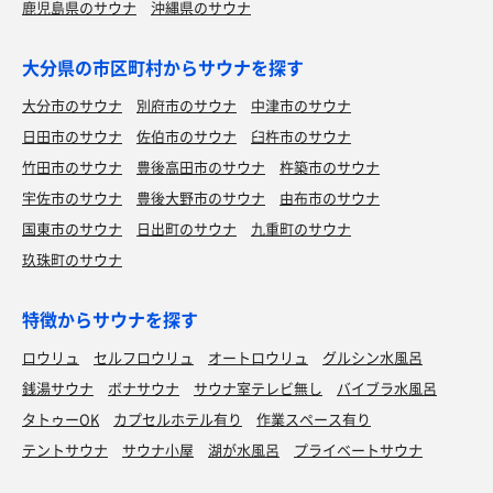
鹿児島県のサウナ
沖縄県のサウナ
大分県の市区町村からサウナを探す
大分市のサウナ
別府市のサウナ
中津市のサウナ
日田市のサウナ
佐伯市のサウナ
臼杵市のサウナ
竹田市のサウナ
豊後高田市のサウナ
杵築市のサウナ
宇佐市のサウナ
豊後大野市のサウナ
由布市のサウナ
国東市のサウナ
日出町のサウナ
九重町のサウナ
玖珠町のサウナ
特徴からサウナを探す
ロウリュ
セルフロウリュ
オートロウリュ
グルシン水風呂
銭湯サウナ
ボナサウナ
サウナ室テレビ無し
バイブラ水風呂
タトゥーOK
カプセルホテル有り
作業スペース有り
テントサウナ
サウナ小屋
湖が水風呂
プライベートサウナ