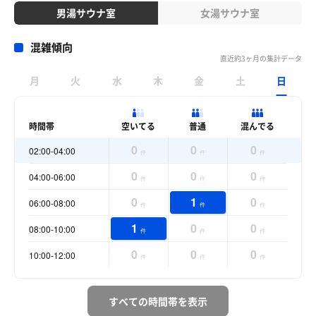
男湯サウナ室
女湯サウナ室
混雑傾向
直近約3ヶ月の集計データ
月
火
水
木
金
土
日
時間帯
空いてる
普通
混んでる
0
0
0
02:00-04:00
件
件
件
0
0
0
04:00-06:00
件
件
件
0
1
0
06:00-08:00
件
件
件
1
0
0
08:00-10:00
件
件
件
0
0
0
10:00-12:00
件
件
件
すべての時間帯を表示