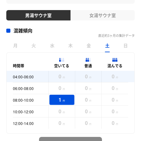
男湯サウナ室
女湯サウナ室
混雑傾向
直近約3ヶ月の集計データ
月
火
水
木
金
土
日
時間帯
空いてる
普通
混んでる
0
0
0
04:00-06:00
件
件
件
0
0
0
06:00-08:00
件
件
件
1
0
0
08:00-10:00
件
件
件
0
0
0
10:00-12:00
件
件
件
0
0
0
12:00-14:00
件
件
件