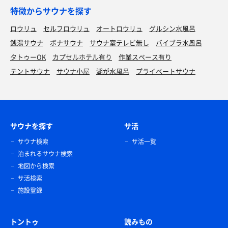
特徴からサウナを探す
ロウリュ
セルフロウリュ
オートロウリュ
グルシン水風呂
銭湯サウナ
ボナサウナ
サウナ室テレビ無し
バイブラ水風呂
タトゥーOK
カプセルホテル有り
作業スペース有り
テントサウナ
サウナ小屋
湖が水風呂
プライベートサウナ
サウナを探す
サ活
サウナ検索
サ活一覧
泊まれるサウナ検索
地図から検索
サ活検索
施設登録
トントゥ
読みもの