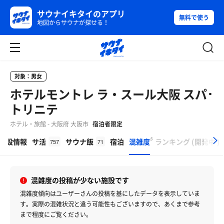
サウナイキタイのアプリ
無料で使う
地図からサウナが探せる！
対象：男女
ホテルモントレ ラ・スール大阪 スパ･
トリニテ
ホテル・旅館 - 大阪府 大阪市
宿泊者限定
β
施設情報
サ活
サウナ飯
宿泊
混雑度
ランキング
(
開発中
)
757
71
混雑度の投稿が少ない施設です
混雑度傾向はユーザーさんの投稿を基にしたデータを表示していま
す。
実際の混雑状況と違う可能性もございますので、あくまで参考
まで程度にご覧ください。