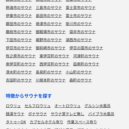
熱海市のサウナ
三島市のサウナ
富士宮市のサウナ
伊東市のサウナ
島田市のサウナ
富士市のサウナ
磐田市のサウナ
焼津市のサウナ
掛川市のサウナ
藤枝市のサウナ
御殿場市のサウナ
袋井市のサウナ
下田市のサウナ
裾野市のサウナ
湖西市のサウナ
伊豆市のサウナ
御前崎市のサウナ
伊豆の国市のサウナ
牧之原市のサウナ
東伊豆町のサウナ
河津町のサウナ
南伊豆町のサウナ
西伊豆町のサウナ
函南町のサウナ
清水町のサウナ
長泉町のサウナ
小山町のサウナ
吉田町のサウナ
川根本町のサウナ
森町のサウナ
特徴からサウナを探す
ロウリュ
セルフロウリュ
オートロウリュ
グルシン水風呂
銭湯サウナ
ボナサウナ
サウナ室テレビ無し
バイブラ水風呂
タトゥーOK
カプセルホテル有り
作業スペース有り