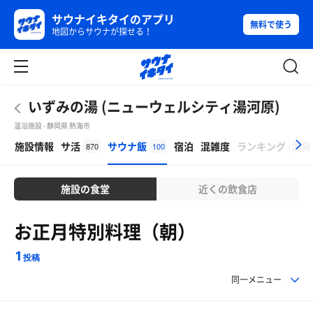
サウナイキタイのアプリ
無料で使う
地図からサウナが探せる！
いずみの湯 (ニューウェルシティ湯河原)
温浴施設 - 静岡県 熱海市
β
施設情報
サ活
サウナ飯
宿泊
混雑度
ランキング
(
開発
870
100
施設の食堂
近くの飲食店
お正月特別料理（朝）
1
投稿
同一メニュー