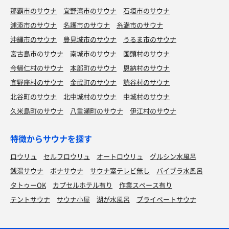
那覇市のサウナ
宜野湾市のサウナ
石垣市のサウナ
浦添市のサウナ
名護市のサウナ
糸満市のサウナ
沖縄市のサウナ
豊見城市のサウナ
うるま市のサウナ
宮古島市のサウナ
南城市のサウナ
国頭村のサウナ
今帰仁村のサウナ
本部町のサウナ
恩納村のサウナ
宜野座村のサウナ
金武町のサウナ
読谷村のサウナ
北谷町のサウナ
北中城村のサウナ
中城村のサウナ
久米島町のサウナ
八重瀬町のサウナ
伊江村のサウナ
特徴からサウナを探す
ロウリュ
セルフロウリュ
オートロウリュ
グルシン水風呂
銭湯サウナ
ボナサウナ
サウナ室テレビ無し
バイブラ水風呂
タトゥーOK
カプセルホテル有り
作業スペース有り
テントサウナ
サウナ小屋
湖が水風呂
プライベートサウナ