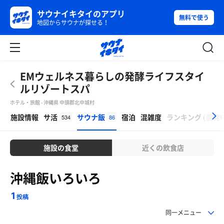
サウナイキタイのアプリ
無料で使う
地図からサウナが探せる！
EMウェルネス暮らしの発酵ライフスタイ
ルリゾートスパ
ホテル・旅館 - 沖縄県 中頭郡北中城村
β
施設情報
サ活
サウナ飯
宿泊
混雑度
ランキング
(
開発
534
86
施設の食堂
近くの飲食店
沖縄飯いろいろ
1
投稿
同一メニュー