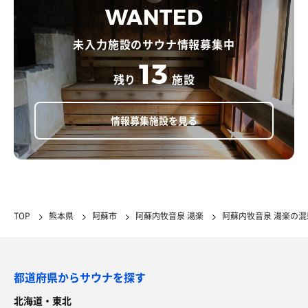
WANTED
未入力施設のサウナ情報募集中
13
残り
施設
情報募集施設を見る
TOP
熊本県
阿蘇市
阿蘇内牧音泉 湯楽
阿蘇内牧音泉 湯楽の
都道府県からサウナを探す
北海道・東北