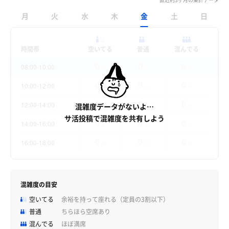
月
火
水
木
金
土
日
時間帯
空いてる
普通
混んでる
0
0
0
08:00-10:00
件
件
件
0
0
0
10:00-12:00
件
件
件
0
0
0
12:00-14:00
混雑度データがないよ…
件
件
件
サ活投稿で混雑度を共有しよう
0
0
0
14:00-16:00
件
件
件
0
0
0
16:00-18:00
件
件
件
混雑度の目安
空いてる
余裕を持って座れる（定員の3割以下）
普通
ちらほら空席あり
混んでる
ほぼ満席