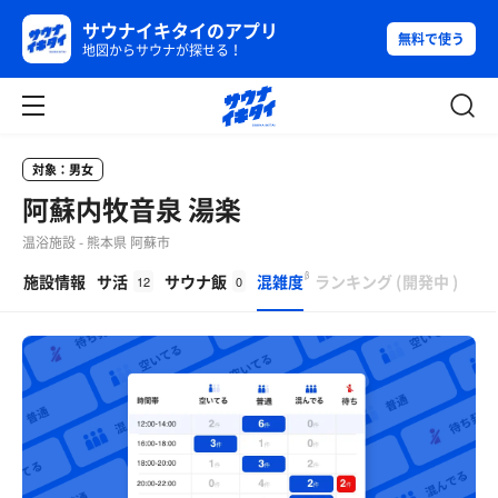
サウナイキタイのアプリ
無料で使う
地図からサウナが探せる！
対象：男女
阿蘇内牧音泉 湯楽
温浴施設 - 熊本県 阿蘇市
β
施設情報
サ活
サウナ飯
混雑度
ランキング
(
開発中
)
12
0