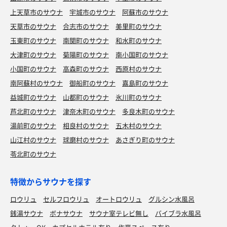
上天草市のサウナ
宇城市のサウナ
阿蘇市のサウナ
天草市のサウナ
合志市のサウナ
美里町のサウナ
玉東町のサウナ
南関町のサウナ
和水町のサウナ
大津町のサウナ
菊陽町のサウナ
南小国町のサウナ
小国町のサウナ
高森町のサウナ
西原村のサウナ
南阿蘇村のサウナ
御船町のサウナ
嘉島町のサウナ
益城町のサウナ
山都町のサウナ
氷川町のサウナ
芦北町のサウナ
津奈木町のサウナ
多良木町のサウナ
湯前町のサウナ
相良村のサウナ
五木村のサウナ
山江村のサウナ
球磨村のサウナ
あさぎり町のサウナ
苓北町のサウナ
特徴からサウナを探す
ロウリュ
セルフロウリュ
オートロウリュ
グルシン水風呂
銭湯サウナ
ボナサウナ
サウナ室テレビ無し
バイブラ水風呂