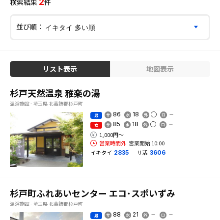
2
検索結果
件
並び順：
リスト表示
地図表示
杉戸天然温泉 雅楽の湯
温浴施設 - 埼玉県 北葛飾郡杉戸町
86
18
男
85
18
女
1,000円〜
営業時間外
営業開始 10:00
イキタイ
サ活
2835
3606
杉戸町ふれあいセンター エコ･スポいずみ
温浴施設 - 埼玉県 北葛飾郡杉戸町
88
21
男