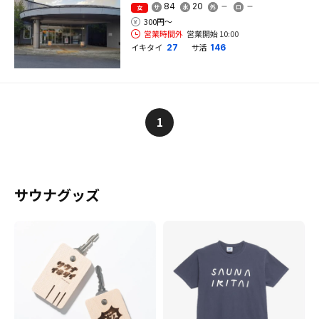
84
20
女
300円〜
営業時間外
営業開始 10:00
イキタイ
サ活
27
146
1
サウナグッズ