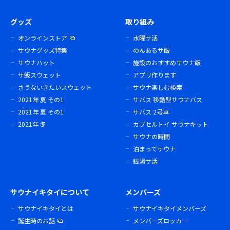
グッズ
取り組み
オンラインストア
水曜サ活
サウナグッズ特集
のんあるサ飯
サウナハット
施設のおすすめサウナ飯
サ飯スウェット
アプリ作ります
さうないきたいスウェット
サウナ楽しむ検索
2021年 夏 その1
サバス 移動型サウナバス
2021年 夏 その1
サバス 2号車
2021年 冬
カプセルトイ サウナキット
サウナの時間
泊まってサウナ
銭湯サ活
サウナイキタイについて
メンバーズ
サウナイキタイとは
サウナイキタイメンバーズ
誕生時のお話
メンバーズロッカー