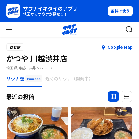
サウナイキタイのアプリ
無料で使う
地図からサウナが探せる！
Google Map
飲食店
かつや 川越渋井店
埼玉県川越市渋井５６３−７
サウナ飯
近くのサウナ（開発中）
10000000
最近の投稿