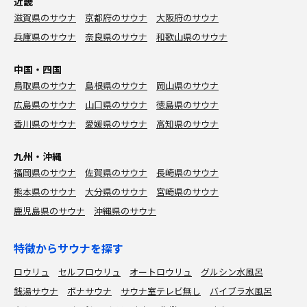
近畿
滋賀県のサウナ
京都府のサウナ
大阪府のサウナ
兵庫県のサウナ
奈良県のサウナ
和歌山県のサウナ
中国・四国
鳥取県のサウナ
島根県のサウナ
岡山県のサウナ
広島県のサウナ
山口県のサウナ
徳島県のサウナ
香川県のサウナ
愛媛県のサウナ
高知県のサウナ
九州・沖縄
福岡県のサウナ
佐賀県のサウナ
長崎県のサウナ
熊本県のサウナ
大分県のサウナ
宮崎県のサウナ
鹿児島県のサウナ
沖縄県のサウナ
特徴からサウナを探す
ロウリュ
セルフロウリュ
オートロウリュ
グルシン水風呂
銭湯サウナ
ボナサウナ
サウナ室テレビ無し
バイブラ水風呂