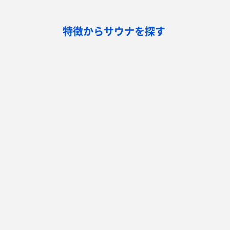
特徴からサウナを探す
ロウリュ
セルフロウリュ
オートロウリュ
グル
作業スペース有り
テントサウナ
サウナ小屋
湖
サウナを探す
サ活
サウナ検索
サ活一覧
泊まれるサウナ検索
地図から検索
サ活検索