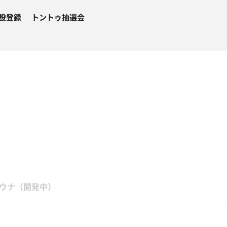
設登録
トントゥ抽選会
ウナ（開発中）