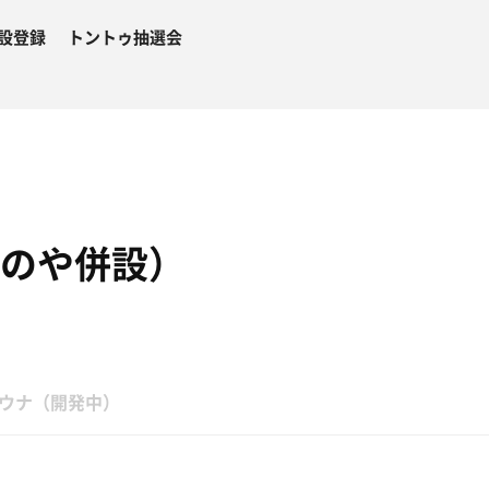
設登録
トントゥ抽選会
松のや併設）
ウナ（開発中）