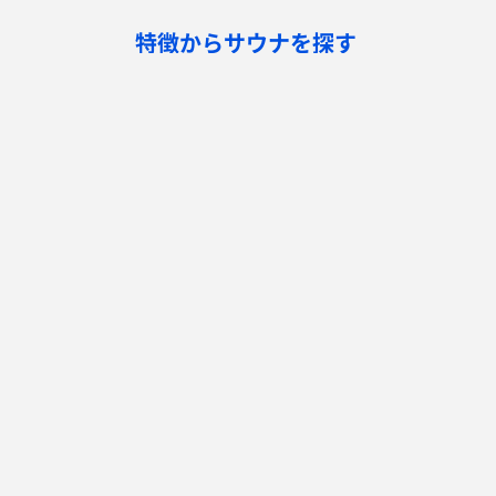
特徴からサウナを探す
ロウリュ
セルフロウリュ
オートロウリュ
グル
作業スペース有り
テントサウナ
サウナ小屋
湖
サウナを探す
サ活
サウナ検索
サ活一覧
泊まれるサウナ検索
地図から検索
サ活検索