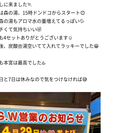
しに来ました🏃
は森の湯、15時ドンドコからスタート😊
森の湯もアロマ水の量増えてるっぽい💦
チくて気持ちいい🤣
も4セットありがとうございます☺️
後、炭酸壺湯空いてて入れてラッキーでした😁
も本宮は最高でした♨️
日と7日は休みなので気をつけなければ😅