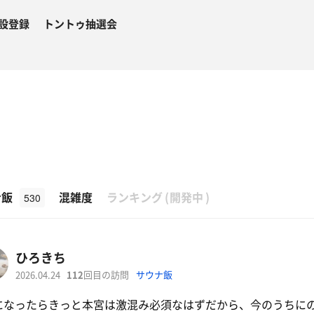
設登録
トントゥ抽選会
湯
β
ナ飯
混雑度
ランキング
(
開発中
)
530
ひろきち
2026.04.24
112
回目の訪問
サウナ飯
になったらきっと本宮は激混み必須なはずだから、今のうちに