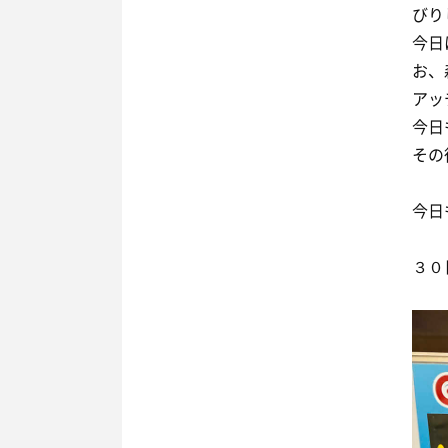
びり
今日
お、
アッ
今日
その
今日
３０