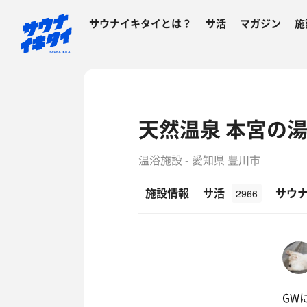
サウナイキタイとは？
サ活
マガジン
施
天然温泉 本宮の
温浴施設 - 愛知県 豊川市
施設情報
サ活
サウ
2966
GW