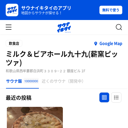
サウナイキタイのアプリ
無料で使う
地図からサウナが探せる！
Google Map
飲食店
ミルク＆ビアホール九十九(薪窯ピッ
ツァ)
和歌山県西牟婁郡白浜町３３０９−２２ 銀座ビル 1F
サウナ飯
近くのサウナ（開発中）
10000000
最近の投稿