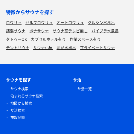
特徴からサウナを探す
ロウリュ
セルフロウリュ
オートロウリュ
グルシン水風呂
銭湯サウナ
ボナサウナ
サウナ室テレビ無し
バイブラ水風呂
タトゥーOK
カプセルホテル有り
作業スペース有り
テントサウナ
サウナ小屋
湖が水風呂
プライベートサウナ
サウナを探す
サ活
サウナ検索
サ活一覧
泊まれるサウナ検索
地図から検索
サ活検索
施設登録