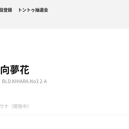
設登録
トントゥ抽選会
酒向夢花
KIHARA.No3 2-A
ウナ（開発中）