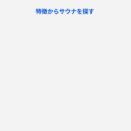
特徴からサウナを探す
ロウリュ
セルフロウリュ
オートロウリュ
グル
作業スペース有り
テントサウナ
サウナ小屋
湖
サウナを探す
サ活
サウナ検索
サ活一覧
泊まれるサウナ検索
地図から検索
サ活検索