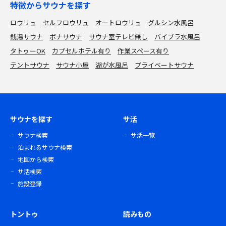
特徴からサウナを探す
ロウリュ
セルフロウリュ
オートロウリュ
グルシン水風呂
銭湯サウナ
ボナサウナ
サウナ室テレビ無し
バイブラ水風呂
タトゥーOK
カプセルホテル有り
作業スペース有り
テントサウナ
サウナ小屋
湖が水風呂
プライベートサウナ
サウナを探す
サ活
サウナ検索
サ活一覧
泊まれるサウナ検索
地図から検索
サ活検索
施設登録
トントゥ
読みもの