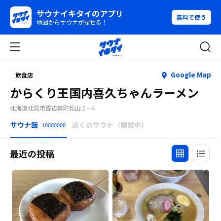
サウナイキタイのアプリ
無料で使う
地図からサウナが探せる！
Google Map
飲食店
からくり王国内喜久ちゃんラーメン
北海道北見市留辺蘂町松山１−４
サウナ飯
近くのサウナ（開発中）
10000000
最近の投稿