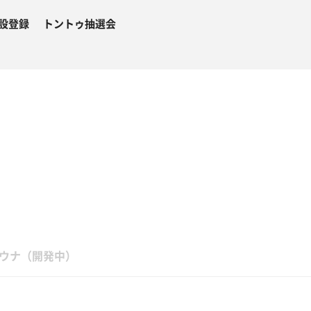
設登録
トントゥ抽選会
４
ウナ（開発中）