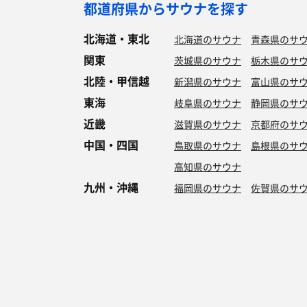
都道府県からサウナを探す
北海道・東北
北海道のサウナ
青森県のサ
関東
茨城県のサウナ
栃木県のサ
北陸・甲信越
新潟県のサウナ
富山県のサ
東海
岐阜県のサウナ
静岡県のサ
近畿
滋賀県のサウナ
京都府のサ
中国・四国
鳥取県のサウナ
島根県のサ
高知県のサウナ
九州・沖縄
福岡県のサウナ
佐賀県のサ
特徴からサウナを探す
ロウリュ
セルフロウリュ
オートロウリュ
グル
作業スペース有り
テントサウナ
サウナ小屋
湖