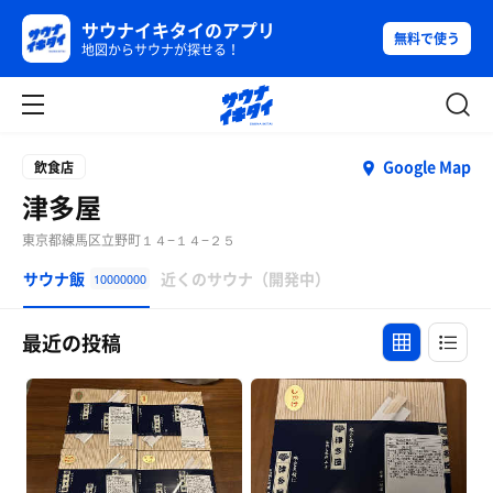
サウナイキタイのアプリ
無料で使う
地図からサウナが探せる！
Google Map
飲食店
津多屋
東京都練馬区立野町１４−１４−２５
サウナ飯
近くのサウナ（開発中）
10000000
最近の投稿