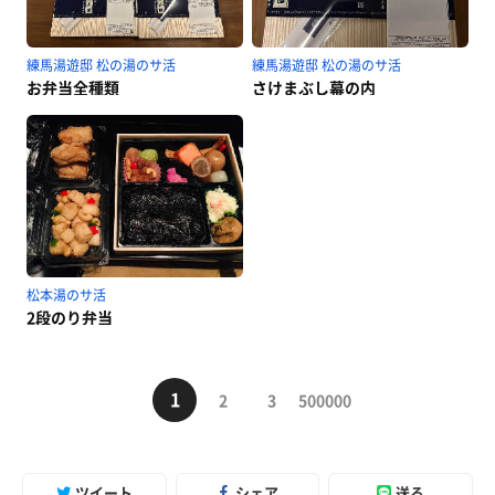
練馬湯遊邸 松の湯のサ活
練馬湯遊邸 松の湯のサ活
お弁当全種類
さけまぶし幕の内
松本湯のサ活
2段のり弁当
1
2
3
500000
ツイート
シェア
送る