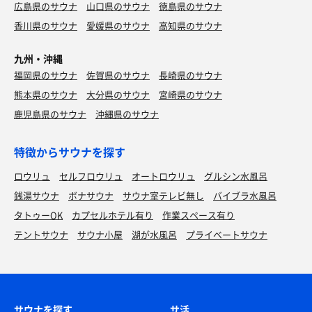
広島県のサウナ
山口県のサウナ
徳島県のサウナ
香川県のサウナ
愛媛県のサウナ
高知県のサウナ
九州・沖縄
福岡県のサウナ
佐賀県のサウナ
長崎県のサウナ
熊本県のサウナ
大分県のサウナ
宮崎県のサウナ
鹿児島県のサウナ
沖縄県のサウナ
特徴からサウナを探す
ロウリュ
セルフロウリュ
オートロウリュ
グルシン水風呂
銭湯サウナ
ボナサウナ
サウナ室テレビ無し
バイブラ水風呂
タトゥーOK
カプセルホテル有り
作業スペース有り
テントサウナ
サウナ小屋
湖が水風呂
プライベートサウナ
サウナを探す
サ活