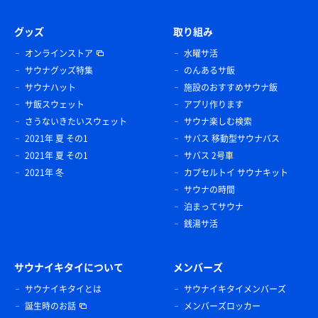
グッズ
取り組み
オンラインストア
水曜サ活
サウナグッズ特集
のんあるサ飯
サウナハット
施設のおすすめサウナ飯
サ飯スウェット
アプリ作ります
さうないきたいスウェット
サウナ楽しむ検索
2021年 夏 その1
サバス 移動型サウナバス
2021年 夏 その1
サバス 2号車
2021年 冬
カプセルトイ サウナキット
サウナの時間
泊まってサウナ
銭湯サ活
サウナイキタイについて
メンバーズ
サウナイキタイとは
サウナイキタイメンバーズ
誕生時のお話
メンバーズロッカー