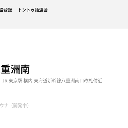
設登録
トントゥ抽選会
京八重洲南
JR 東京駅 構内 東海道新幹線八重洲南口改札付近
ウナ（開発中）