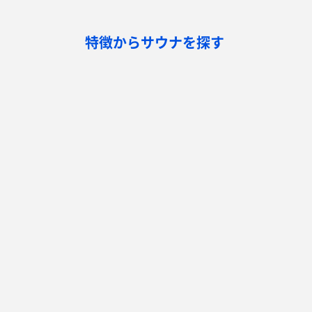
特徴からサウナを探す
ロウリュ
セルフロウリュ
オートロウリュ
グル
作業スペース有り
テントサウナ
サウナ小屋
湖
サウナを探す
サ活
サウナ検索
サ活一覧
泊まれるサウナ検索
地図から検索
サ活検索