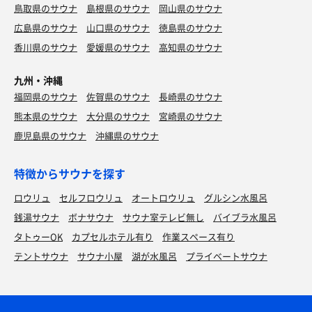
鳥取県のサウナ
島根県のサウナ
岡山県のサウナ
広島県のサウナ
山口県のサウナ
徳島県のサウナ
香川県のサウナ
愛媛県のサウナ
高知県のサウナ
九州・沖縄
福岡県のサウナ
佐賀県のサウナ
長崎県のサウナ
熊本県のサウナ
大分県のサウナ
宮崎県のサウナ
鹿児島県のサウナ
沖縄県のサウナ
特徴からサウナを探す
ロウリュ
セルフロウリュ
オートロウリュ
グルシン水風呂
銭湯サウナ
ボナサウナ
サウナ室テレビ無し
バイブラ水風呂
タトゥーOK
カプセルホテル有り
作業スペース有り
テントサウナ
サウナ小屋
湖が水風呂
プライベートサウナ