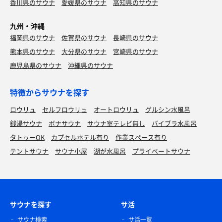
香川県のサウナ
愛媛県のサウナ
高知県のサウナ
九州・沖縄
福岡県のサウナ
佐賀県のサウナ
長崎県のサウナ
熊本県のサウナ
大分県のサウナ
宮崎県のサウナ
鹿児島県のサウナ
沖縄県のサウナ
特徴からサウナを探す
ロウリュ
セルフロウリュ
オートロウリュ
グルシン水風呂
銭湯サウナ
ボナサウナ
サウナ室テレビ無し
バイブラ水風呂
タトゥーOK
カプセルホテル有り
作業スペース有り
テントサウナ
サウナ小屋
湖が水風呂
プライベートサウナ
サウナを探す
サ活
サウナ検索
サ活一覧