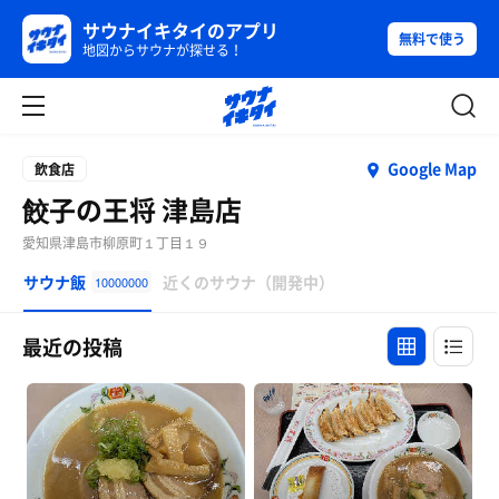
サウナイキタイのアプリ
無料で使う
地図からサウナが探せる！
Google Map
飲食店
餃子の王将 津島店
愛知県津島市柳原町１丁目１９
サウナ飯
近くのサウナ（開発中）
10000000
最近の投稿