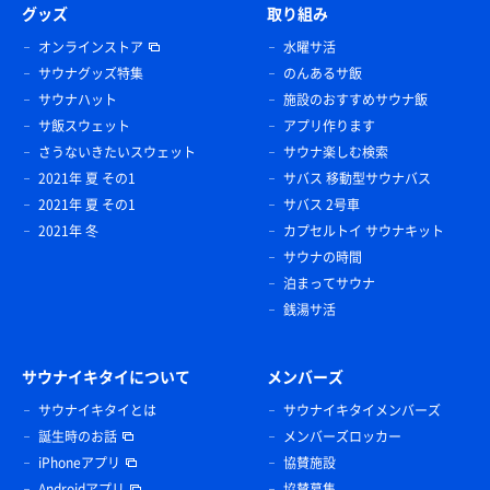
グッズ
取り組み
オンラインストア
水曜サ活
サウナグッズ特集
のんあるサ飯
サウナハット
施設のおすすめサウナ飯
サ飯スウェット
アプリ作ります
さうないきたいスウェット
サウナ楽しむ検索
2021年 夏 その1
サバス 移動型サウナバス
2021年 夏 その1
サバス 2号車
2021年 冬
カプセルトイ サウナキット
サウナの時間
泊まってサウナ
銭湯サ活
サウナイキタイについて
メンバーズ
サウナイキタイとは
サウナイキタイメンバーズ
誕生時のお話
メンバーズロッカー
iPhoneアプリ
協賛施設
Androidアプリ
協賛募集