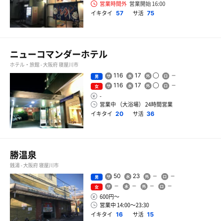
営業時間外
営業開始 16:00
イキタイ
サ活
57
75
ニューコマンダーホテル
ホテル・旅館 - 大阪府 寝屋川市
116
17
男
116
17
女
-
営業中 （大浴場） 24時間営業
イキタイ
サ活
20
36
勝温泉
銭湯 - 大阪府 寝屋川市
50
23
男
女
600円〜
営業中 14:00〜23:30
イキタイ
サ活
16
15