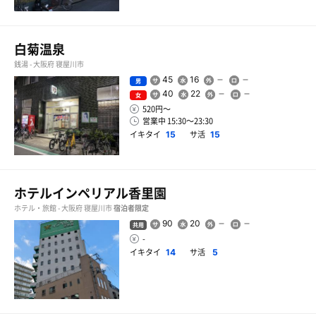
白菊温泉
銭湯 - 大阪府 寝屋川市
45
16
男
40
22
女
520円〜
営業中 15:30〜23:30
イキタイ
サ活
15
15
ホテルインペリアル香里園
ホテル・旅館 - 大阪府 寝屋川市
宿泊者限定
90
20
共用
-
イキタイ
サ活
14
5