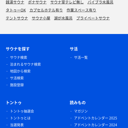
銭湯サウナ
ボナサウナ
サウナ室テレビ無し
バイブラ水風呂
タトゥーOK
カプセルホテル有り
作業スペース有り
テントサウナ
サウナ小屋
湖が水風呂
プライベートサウナ
サウナを探す
サ活
サウナ検索
サ活一覧
泊まれるサウナ検索
地図から検索
サ活検索
施設登録
トントゥ
読みもの
トントゥ抽選会
マガジン
トントゥとは
アドベントカレンダー 2025
当選発表
アドベントカレンダー 2024