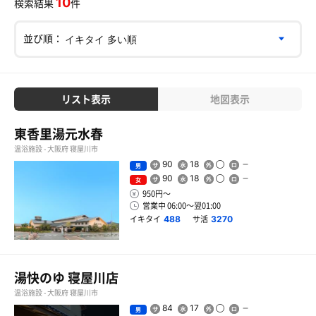
10
検索結果
件
並び順：
リスト表示
地図表示
東香里湯元水春
温浴施設 - 大阪府 寝屋川市
90
18
男
90
18
女
950円〜
営業中 06:00〜翌01:00
イキタイ
サ活
488
3270
湯快のゆ 寝屋川店
温浴施設 - 大阪府 寝屋川市
84
17
男