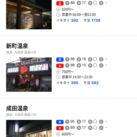
88
17
女
820円〜
営業中 06:00〜翌01:00
イキタイ
サ活
392
1739
新町温泉
銭湯 - 大阪府 寝屋川市
96
16
男
98
15
女
700円〜
営業中 14:30〜23:30
イキタイ
サ活
390
562
成田温泉
銭湯 - 大阪府 寝屋川市
95
17
男
89
17
女
600円〜