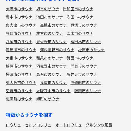
大阪市のサウナ
堺市のサウナ
岸和田市のサウナ
豊中市のサウナ
池田市のサウナ
吹田市のサウナ
泉大津市のサウナ
高槻市のサウナ
貝塚市のサウナ
守口市のサウナ
枚方市のサウナ
茨木市のサウナ
八尾市のサウナ
泉佐野市のサウナ
富田林市のサウナ
寝屋川市のサウナ
河内長野市のサウナ
松原市のサウナ
大東市のサウナ
和泉市のサウナ
箕面市のサウナ
柏原市のサウナ
羽曳野市のサウナ
門真市のサウナ
摂津市のサウナ
高石市のサウナ
藤井寺市のサウナ
東大阪市のサウナ
泉南市のサウナ
四條畷市のサウナ
交野市のサウナ
大阪狭山市のサウナ
阪南市のサウナ
忠岡町のサウナ
岬町のサウナ
特徴からサウナを探す
ロウリュ
セルフロウリュ
オートロウリュ
グルシン水風呂