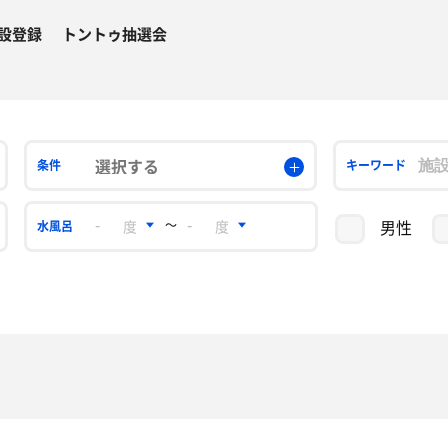
設登録
トントゥ抽選会
選択する
条件
キーワード
男性
〜
水風呂