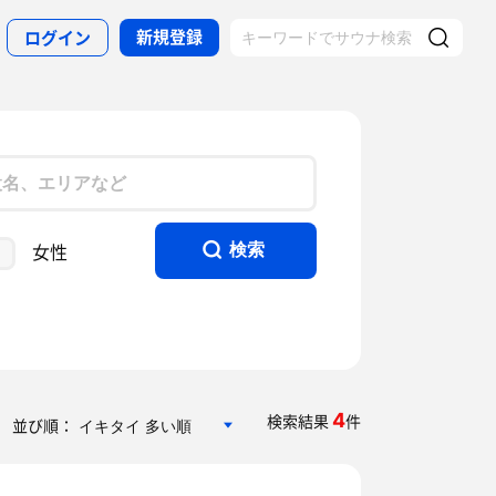
新規登録
ログイン
女性
検索
4
検索結果
件
並び順：