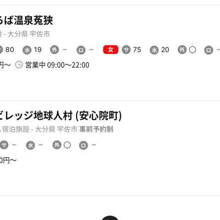
ろば温泉菟狭
 - 大分県 宇佐市
女
80
19
75
20
0円〜
営業中 09:00〜22:00
ビレッジ地球人村 (安心院町)
宿泊施設 - 大分県 宇佐市
事前予約制
00円〜