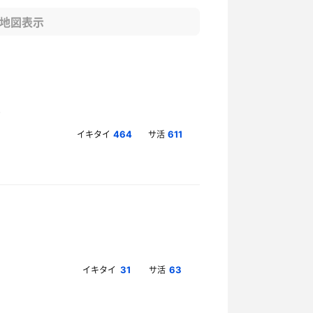
地図表示
イキタイ
サ活
464
611
イキタイ
サ活
31
63