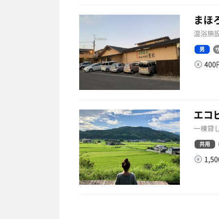
まほ
温浴施設
男
40
エコ
一棟貸し
共用
1,5