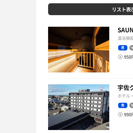
リスト表
SAUN
温浴施設
男
95
宇佐
ホテル・
男
99