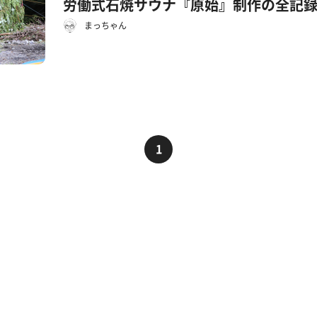
労働式石焼サウナ『原始』制作の全記
まっちゃん
1