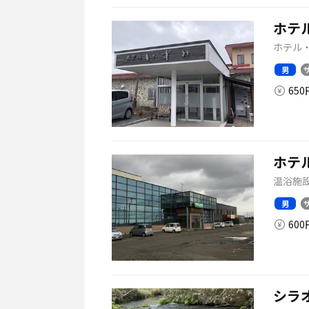
ホテ
ホテル・
男
65
ホテ
温浴施設
男
60
シラ