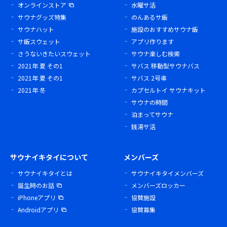
オンラインストア
水曜サ活
サウナグッズ特集
のんあるサ飯
サウナハット
施設のおすすめサウナ飯
サ飯スウェット
アプリ作ります
さうないきたいスウェット
サウナ楽しむ検索
2021年 夏 その1
サバス 移動型サウナバス
2021年 夏 その1
サバス 2号車
2021年 冬
カプセルトイ サウナキット
サウナの時間
泊まってサウナ
銭湯サ活
サウナイキタイについて
メンバーズ
サウナイキタイとは
サウナイキタイメンバーズ
誕生時のお話
メンバーズロッカー
iPhoneアプリ
協賛施設
Androidアプリ
協賛募集