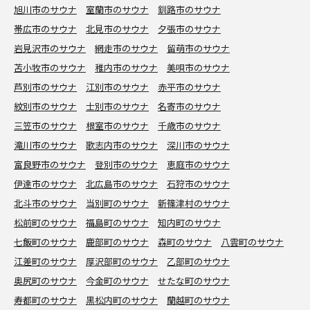
旭川市のサウナ
室蘭市のサウナ
釧路市のサウナ
帯広市のサウナ
北見市のサウナ
夕張市のサウナ
岩見沢市のサウナ
網走市のサウナ
留萌市のサウナ
苫小牧市のサウナ
稚内市のサウナ
美唄市のサウナ
芦別市のサウナ
江別市のサウナ
赤平市のサウナ
紋別市のサウナ
士別市のサウナ
名寄市のサウナ
三笠市のサウナ
根室市のサウナ
千歳市のサウナ
滝川市のサウナ
歌志内市のサウナ
深川市のサウナ
富良野市のサウナ
登別市のサウナ
恵庭市のサウナ
伊達市のサウナ
北広島市のサウナ
石狩市のサウナ
北斗市のサウナ
当別町のサウナ
新篠津村のサウナ
松前町のサウナ
福島町のサウナ
知内町のサウナ
七飯町のサウナ
鹿部町のサウナ
森町のサウナ
八雲町のサウナ
江差町のサウナ
厚沢部町のサウナ
乙部町のサウナ
奥尻町のサウナ
今金町のサウナ
せたな町のサウナ
寿都町のサウナ
黒松内町のサウナ
蘭越町のサウナ