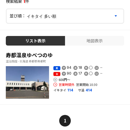
1
検索結果
件
並び順：
リスト表示
地図表示
寿都温泉ゆべつのゆ
温浴施設 - 北海道 寿都郡寿都町
94
18
男
90
17
女
600円〜
営業時間外
営業開始 10:30
イキタイ
サ活
114
414
1