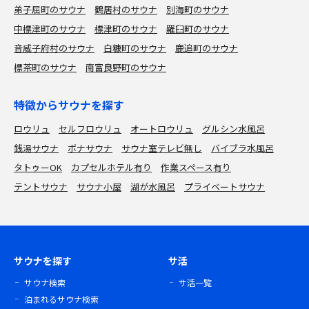
弟子屈町のサウナ
鶴居村のサウナ
別海町のサウナ
中標津町のサウナ
標津町のサウナ
羅臼町のサウナ
音威子府村のサウナ
白糠町のサウナ
鹿追町のサウナ
標茶町のサウナ
南富良野町のサウナ
特徴からサウナを探す
ロウリュ
セルフロウリュ
オートロウリュ
グルシン水風呂
銭湯サウナ
ボナサウナ
サウナ室テレビ無し
バイブラ水風呂
タトゥーOK
カプセルホテル有り
作業スペース有り
テントサウナ
サウナ小屋
湖が水風呂
プライベートサウナ
サウナを探す
サ活
サウナ検索
サ活一覧
泊まれるサウナ検索