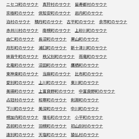
ニセコ町のサウナ
真狩村のサウナ
留寿都村のサウナ
京極町のサウナ
倶知安町のサウナ
岩内町のサウナ
泊村のサウナ
積丹町のサウナ
古平町のサウナ
余市町のサウナ
赤井川村のサウナ
南幌町のサウナ
上砂川町のサウナ
由仁町のサウナ
長沼町のサウナ
栗山町のサウナ
月形町のサウナ
浦臼町のサウナ
新十津川町のサウナ
妹背牛町のサウナ
秩父別町のサウナ
雨竜町のサウナ
北竜町のサウナ
沼田町のサウナ
鷹栖町のサウナ
東神楽町のサウナ
当麻町のサウナ
比布町のサウナ
愛別町のサウナ
上川町のサウナ
東川町のサウナ
美瑛町のサウナ
上富良野町のサウナ
中富良野町のサウナ
占冠村のサウナ
和寒町のサウナ
剣淵町のサウナ
下川町のサウナ
美深町のサウナ
中川町のサウナ
幌加内町のサウナ
増毛町のサウナ
小平町のサウナ
苫前町のサウナ
羽幌町のサウナ
初山別村のサウナ
遠別町のサウナ
天塩町のサウナ
猿払村のサウナ