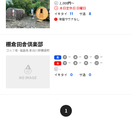
2,000円〜
本日定休日 日曜日
イキタイ
サ活
11
8
常設サウナなし
棚倉田舎倶楽部
ゴルフ場 - 福島県 東白川郡棚倉町
男
女
-
イキタイ
サ活
0
0
1