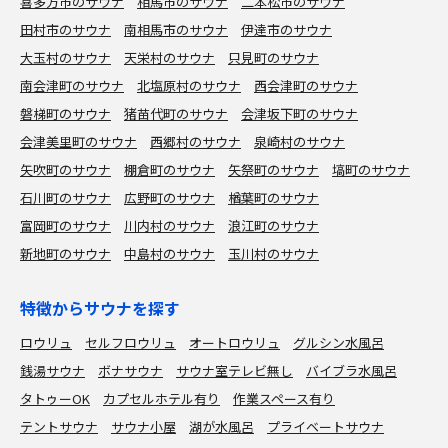
喜多方市のサウナ
相馬市のサウナ
二本松市のサウナ
田村市のサウナ
南相馬市のサウナ
伊達市のサウナ
大玉村のサウナ
天栄村のサウナ
只見町のサウナ
南会津町のサウナ
北塩原村のサウナ
西会津町のサウナ
磐梯町のサウナ
猪苗代町のサウナ
会津坂下町のサウナ
会津美里町のサウナ
西郷村のサウナ
泉崎村のサウナ
矢吹町のサウナ
棚倉町のサウナ
矢祭町のサウナ
塙町のサウナ
石川町のサウナ
広野町のサウナ
楢葉町のサウナ
富岡町のサウナ
川内村のサウナ
浪江町のサウナ
新地町のサウナ
中島村のサウナ
玉川村のサウナ
特徴からサウナを探す
ロウリュ
セルフロウリュ
オートロウリュ
グルシン水風呂
銭湯サウナ
ボナサウナ
サウナ室テレビ無し
バイブラ水風呂
タトゥーOK
カプセルホテル有り
作業スペース有り
テントサウナ
サウナ小屋
湖が水風呂
プライベートサウナ