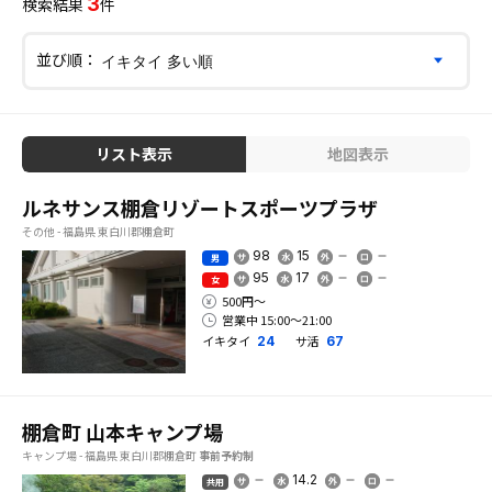
3
検索結果
件
並び順：
リスト表示
地図表示
ルネサンス棚倉リゾートスポーツプラザ
その他 - 福島県 東白川郡棚倉町
98
15
男
95
17
女
500円〜
営業中 15:00〜21:00
イキタイ
サ活
24
67
棚倉町 山本キャンプ場
キャンプ場 - 福島県 東白川郡棚倉町
事前予約制
14.2
共用