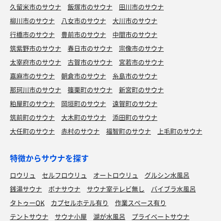
久留米市のサウナ
飯塚市のサウナ
田川市のサウナ
柳川市のサウナ
八女市のサウナ
大川市のサウナ
行橋市のサウナ
豊前市のサウナ
中間市のサウナ
筑紫野市のサウナ
春日市のサウナ
宗像市のサウナ
太宰府市のサウナ
古賀市のサウナ
宮若市のサウナ
嘉麻市のサウナ
朝倉市のサウナ
糸島市のサウナ
那珂川市のサウナ
篠栗町のサウナ
新宮町のサウナ
粕屋町のサウナ
岡垣町のサウナ
遠賀町のサウナ
筑前町のサウナ
大木町のサウナ
添田町のサウナ
大任町のサウナ
赤村のサウナ
福智町のサウナ
上毛町のサウナ
特徴からサウナを探す
ロウリュ
セルフロウリュ
オートロウリュ
グルシン水風呂
銭湯サウナ
ボナサウナ
サウナ室テレビ無し
バイブラ水風呂
タトゥーOK
カプセルホテル有り
作業スペース有り
テントサウナ
サウナ小屋
湖が水風呂
プライベートサウナ