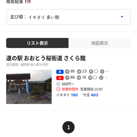
1
検索結果
件
並び順：
リスト表示
地図表示
道の駅 おおとう桜街道 さくら館
温浴施設 - 福岡県 田川郡大任町
90
23
男
88
18
女
600円〜
営業時間外
営業開始 10:00
イキタイ
サ活
190
493
1