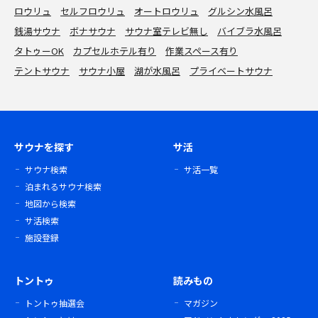
ロウリュ
セルフロウリュ
オートロウリュ
グルシン水風呂
銭湯サウナ
ボナサウナ
サウナ室テレビ無し
バイブラ水風呂
タトゥーOK
カプセルホテル有り
作業スペース有り
テントサウナ
サウナ小屋
湖が水風呂
プライベートサウナ
サウナを探す
サ活
サウナ検索
サ活一覧
泊まれるサウナ検索
地図から検索
サ活検索
施設登録
トントゥ
読みもの
トントゥ抽選会
マガジン