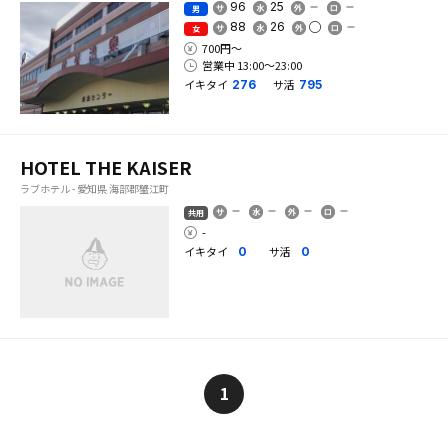
96
25
男
88
26
女
700円〜
営業中 13:00〜23:00
イキタイ
サ活
276
795
HOTEL THE KAISER
ラブホテル - 愛知県 海部郡蟹江町
共用
-
イキタイ
サ活
0
0
1