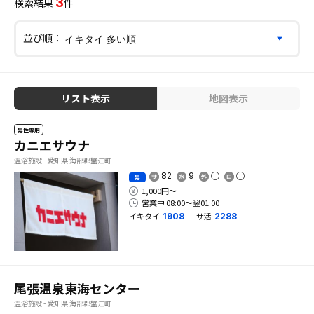
3
検索結果
件
並び順：
リスト表示
地図表示
男性専用
カニエサウナ
温浴施設 - 愛知県 海部郡蟹江町
82
9
男
1,000円〜
営業中 08:00〜翌01:00
イキタイ
サ活
1908
2288
尾張温泉東海センター
温浴施設 - 愛知県 海部郡蟹江町