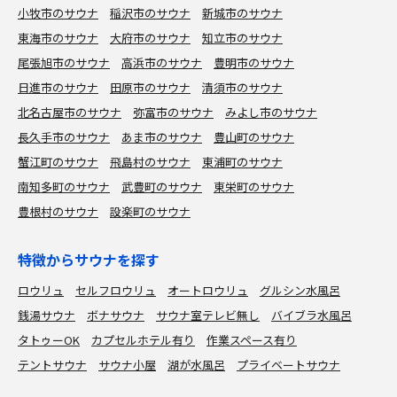
小牧市のサウナ
稲沢市のサウナ
新城市のサウナ
東海市のサウナ
大府市のサウナ
知立市のサウナ
尾張旭市のサウナ
高浜市のサウナ
豊明市のサウナ
日進市のサウナ
田原市のサウナ
清須市のサウナ
北名古屋市のサウナ
弥富市のサウナ
みよし市のサウナ
長久手市のサウナ
あま市のサウナ
豊山町のサウナ
蟹江町のサウナ
飛島村のサウナ
東浦町のサウナ
南知多町のサウナ
武豊町のサウナ
東栄町のサウナ
豊根村のサウナ
設楽町のサウナ
特徴からサウナを探す
ロウリュ
セルフロウリュ
オートロウリュ
グルシン水風呂
銭湯サウナ
ボナサウナ
サウナ室テレビ無し
バイブラ水風呂
タトゥーOK
カプセルホテル有り
作業スペース有り
テントサウナ
サウナ小屋
湖が水風呂
プライベートサウナ