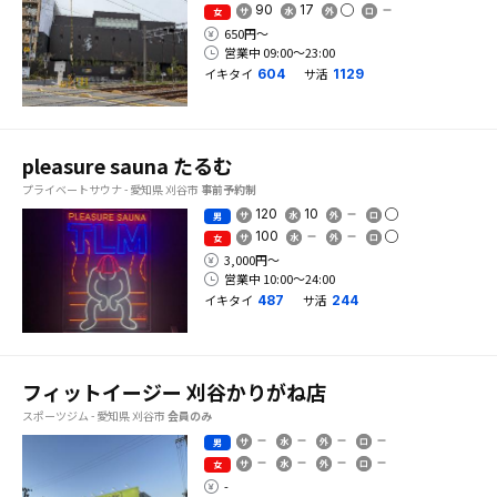
90
17
女
650円〜
営業中 09:00〜23:00
イキタイ
サ活
604
1129
pleasure sauna たるむ
プライベートサウナ - 愛知県 刈谷市
事前予約制
120
10
男
100
女
3,000円〜
営業中 10:00〜24:00
イキタイ
サ活
487
244
フィットイージー 刈谷かりがね店
スポーツジム - 愛知県 刈谷市
会員のみ
男
女
-