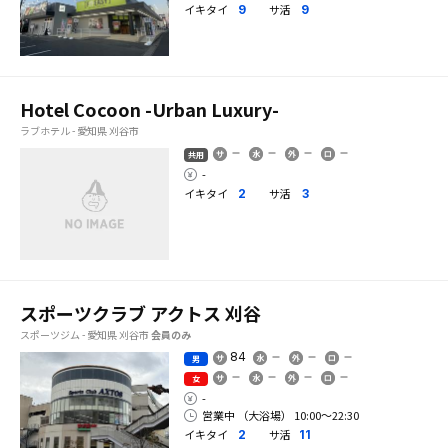
イキタイ
サ活
9
9
Hotel Cocoon -Urban Luxury-
ラブホテル - 愛知県 刈谷市
共用
-
イキタイ
サ活
2
3
スポーツクラブ アクトス 刈谷
スポーツジム - 愛知県 刈谷市
会員のみ
84
男
女
-
営業中 （大浴場） 10:00〜22:30
イキタイ
サ活
2
11