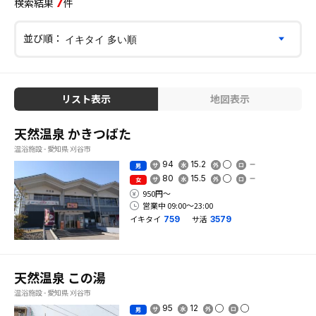
7
検索結果
件
並び順：
リスト表示
地図表示
天然温泉 かきつばた
温浴施設 - 愛知県 刈谷市
94
15.2
男
80
15.5
女
950円〜
営業中 09:00〜23:00
イキタイ
サ活
759
3579
天然温泉 この湯
温浴施設 - 愛知県 刈谷市
95
12
男