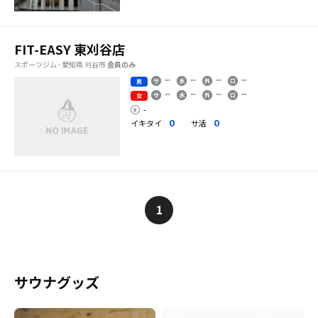
FIT-EASY 東刈谷店
スポーツジム - 愛知県 刈谷市
会員のみ
男
女
-
イキタイ
サ活
0
0
1
サウナグッズ