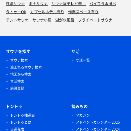
銭湯サウナ
ボナサウナ
サウナ室テレビ無し
バイブラ水風呂
タトゥーOK
カプセルホテル有り
作業スペース有り
テントサウナ
サウナ小屋
湖が水風呂
プライベートサウナ
サウナを探す
サ活
サウナ検索
サ活一覧
泊まれるサウナ検索
地図から検索
サ活検索
施設登録
トントゥ
読みもの
トントゥ抽選会
マガジン
トントゥとは
アドベントカレンダー 2025
当選発表
アドベントカレンダー 2024