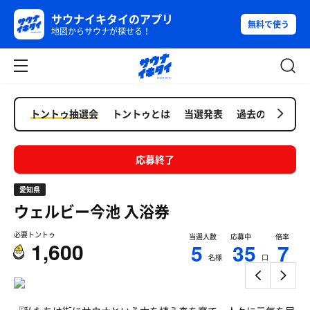
サウナイキタイのアプリ
無料で使う
地図からサウナが探せる！
トントゥ抽選会
トントゥとは
当選発表
過去の抽選会
応募終了
愛知県
ウェルビー今池
入浴券
必要トントゥ
当選人数
応募中
倍率
1,600
5
35
7
名様
口