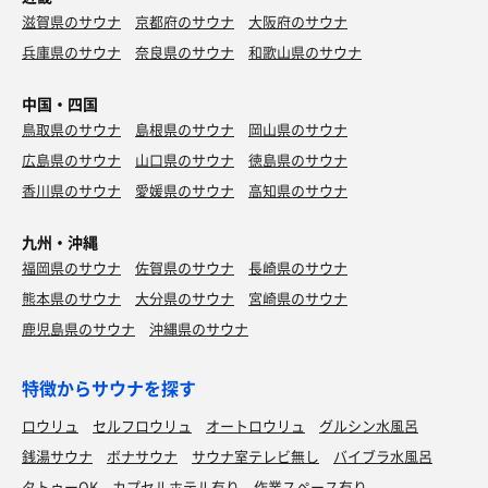
滋賀県のサウナ
京都府のサウナ
大阪府のサウナ
兵庫県のサウナ
奈良県のサウナ
和歌山県のサウナ
中国・四国
鳥取県のサウナ
島根県のサウナ
岡山県のサウナ
広島県のサウナ
山口県のサウナ
徳島県のサウナ
香川県のサウナ
愛媛県のサウナ
高知県のサウナ
九州・沖縄
福岡県のサウナ
佐賀県のサウナ
長崎県のサウナ
熊本県のサウナ
大分県のサウナ
宮崎県のサウナ
鹿児島県のサウナ
沖縄県のサウナ
特徴からサウナを探す
ロウリュ
セルフロウリュ
オートロウリュ
グルシン水風呂
銭湯サウナ
ボナサウナ
サウナ室テレビ無し
バイブラ水風呂
タトゥーOK
カプセルホテル有り
作業スペース有り