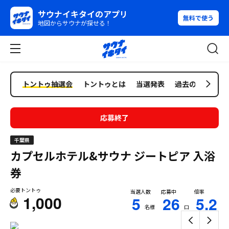
サウナイキタイのアプリ
無料で使う
地図からサウナが探せる！
トントゥ抽選会
トントゥとは
当選発表
過去の抽選会
応募終了
千葉県
カプセルホテル&サウナ ジートピア
入浴
券
必要トントゥ
当選人数
応募中
倍率
1,000
5
26
5.2
名様
口