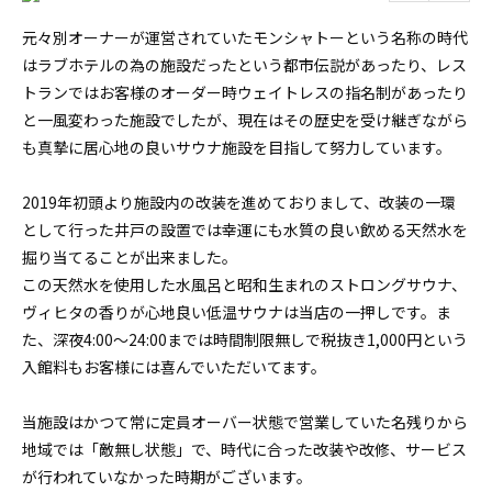
元々別オーナーが運営されていたモンシャトーという名称の時代
はラブホテルの為の施設だったという都市伝説があったり、レス
トランではお客様のオーダー時ウェイトレスの指名制があったり
と一風変わった施設でしたが、現在はその歴史を受け継ぎながら
も真摯に居心地の良いサウナ施設を目指して努力しています。
2019年初頭より施設内の改装を進めておりまして、改装の一環
として行った井戸の設置では幸運にも水質の良い飲める天然水を
掘り当てることが出来ました。
この天然水を使用した水風呂と昭和生まれのストロングサウナ、
ヴィヒタの香りが心地良い低温サウナは当店の一押しです。ま
た、深夜4:00〜24:00までは時間制限無しで税抜き1,000円という
入館料もお客様には喜んでいただいてます。
当施設はかつて常に定員オーバー状態で営業していた名残りから
地域では「敵無し状態」で、時代に合った改装や改修、サービス
が行われていなかった時期がございます。