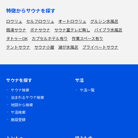
特徴からサウナを探す
ロウリュ
セルフロウリュ
オートロウリュ
グルシン水風呂
銭湯サウナ
ボナサウナ
サウナ室テレビ無し
バイブラ水風呂
タトゥーOK
カプセルホテル有り
作業スペース有り
テントサウナ
サウナ小屋
湖が水風呂
プライベートサウナ
サウナを探す
サ活
サウナ検索
サ活一覧
泊まれるサウナ検索
地図から検索
サ活検索
施設登録