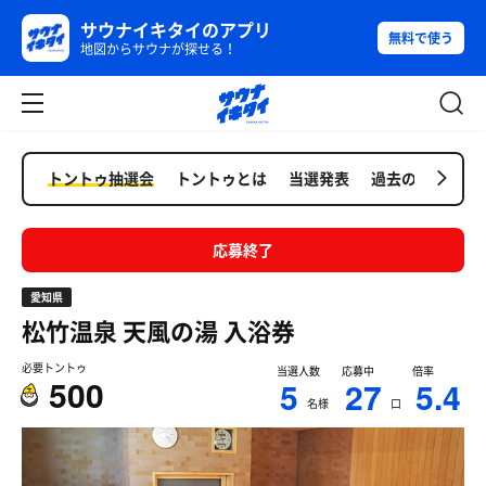
サウナイキタイのアプリ
無料で使う
地図からサウナが探せる！
トントゥ抽選会
トントゥとは
当選発表
過去の抽選会
応募終了
愛知県
松竹温泉 天風の湯
入浴券
必要トントゥ
当選人数
応募中
倍率
500
5
27
5.4
名様
口