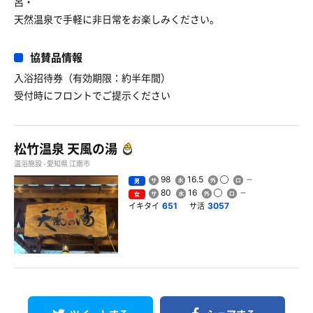
呂・
天然温泉で手軽に非日常をお楽しみください。
協賛品情報
入浴招待券（有効期限：約半年間）
受付時にフロントでご提示ください
松竹温泉 天風の湯
温浴施設 - 愛知県 江南市
98
16.5
男
80
16
女
イキタイ
サ活
651
3057