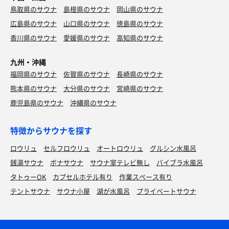
鳥取県のサウナ
島根県のサウナ
岡山県のサウナ
広島県のサウナ
山口県のサウナ
徳島県のサウナ
香川県のサウナ
愛媛県のサウナ
高知県のサウナ
九州・沖縄
福岡県のサウナ
佐賀県のサウナ
長崎県のサウナ
熊本県のサウナ
大分県のサウナ
宮崎県のサウナ
鹿児島県のサウナ
沖縄県のサウナ
特徴からサウナを探す
ロウリュ
セルフロウリュ
オートロウリュ
グルシン水風呂
銭湯サウナ
ボナサウナ
サウナ室テレビ無し
バイブラ水風呂
タトゥーOK
カプセルホテル有り
作業スペース有り
テントサウナ
サウナ小屋
湖が水風呂
プライベートサウナ