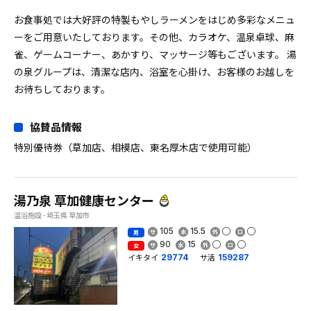
お食事処では大好評の特製もやしラーメンをはじめ多彩なメニュ
ーをご用意いたしております。その他、カラオケ、温泉卓球、麻
雀、ゲームコーナー、あかすり、マッサージ等もございます。 湯
の泉グループは、清潔な店内、浴室を心掛け、お客様のお越しを
お待ちしております。
協賛品情報
特別優待券（草加店、相模店、東名厚木店で使用可能）
湯乃泉 草加健康センター
温浴施設 - 埼玉県 草加市
105
15.5
男
90
15
女
イキタイ
サ活
29774
159287