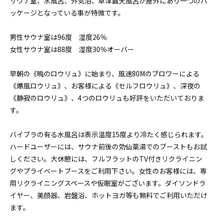
サウナ室、水風呂、外気浴、草津露天風呂が屋外にあり一つのパ
ッケージとなっている事が特徴です。
男性サウナ室は96度 湿度26％
女性サウナ室は88度 湿度30％オーバー
早朝の《暁のロウリュ》に始まり、風速80Mのブロワーによる
《爆風ロウリュ》、お客様による《セルフロウリュ》、深夜の
《静寂のロウリュ》、4つのロウリュも好評をいただいておりま
す。
バイブラの有る水風呂は表示温度15度より冷たく感じられます。
ハードユーザーには、サウナ前後の効仙薬湯でのブーストもお試
しください。大休憩には、フルフラットのTV付きリクライニン
グやプライベートブースをご利用下さい。女性のお客様には、専
用リクライニングスペースや仮眠室がございます。ダイソンドラ
イヤー、美顔器、岩盤浴、ホットヨガ等も無料でご利用いただけ
ます。