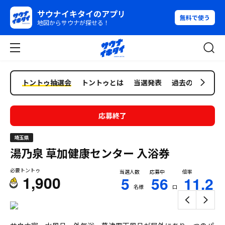
サウナイキタイのアプリ
無料で使う
地図からサウナが探せる！
トントゥ抽選会
トントゥとは
当選発表
過去の抽選会
応募終了
埼玉県
湯乃泉 草加健康センター
入浴券
必要トントゥ
当選人数
応募中
倍率
1,900
5
56
11.2
名様
口