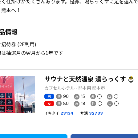
だく仕掛けがたくさんあります。是非、湯らっくすに足を運ん
、熊本へ！
品情報
招待券 (2F利用)
限は抽選月の翌月から1年です
サウナと天然温泉 湯らっくす
カプセルホテル - 熊本県 熊本市
90
15
男
80
18
女
イキタイ
サ活
23134
32733