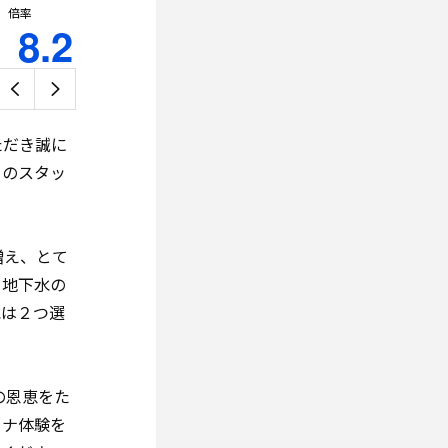
倍率
8.2
ただき誠に
くのスタッ
増え、とて
、地下水の
水は２つ選
の恩恵をた
ウナ体験を