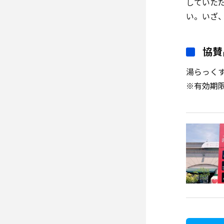
していた
い。いざ
協賛
湯らっくす
※有効期