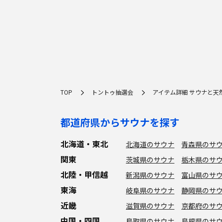
TOP
トントゥ抽選会
アイテム詳細 サウナと天
都道府県からサウナを探す
北海道・東北
北海道のサウナ
青森県のサ
関東
茨城県のサウナ
栃木県のサ
北陸・甲信越
新潟県のサウナ
富山県のサ
東海
岐阜県のサウナ
静岡県のサ
近畿
滋賀県のサウナ
京都府のサ
中国・四国
鳥取県のサウナ
島根県のサ