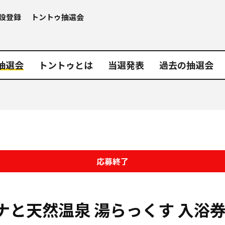
設登録
トントゥ抽選会
抽選会
トントゥとは
当選発表
過去の抽選会
応募終了
ナと天然温泉 湯らっくす
入浴