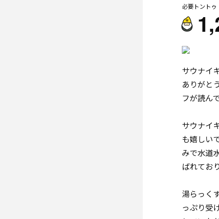
必要トントゥ
1,
サウナイ
ありがと
フが読ん
サウナイ
も嬉しい
みで水道
ばれてお
湯らっく
っぷり受け