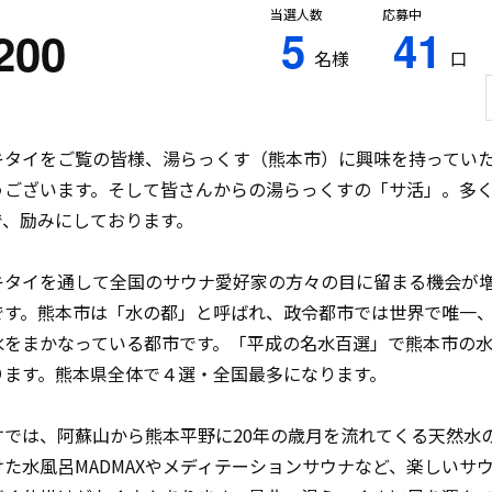
当選人数
応募中
5
41
200
名様
口
キタイをご覧の皆様、湯らっくす（熊本市）に興味を持ってい
うございます。そして皆さんからの湯らっくすの「サ活」。多
で、励みにしております。
キタイを通して全国のサウナ愛好家の方々の目に留まる機会が
です。熊本市は「水の都」と呼ばれ、政令都市では世界で唯一
水をまかなっている都市です。「平成の名水百選」で熊本市の
ります。熊本県全体で４選・全国最多になります。
すでは、阿蘇山から熊本平野に20年の歳月を流れてくる天然水
た水風呂MADMAXやメディテーションサウナなど、楽しいサ