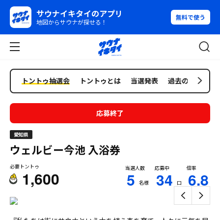
サウナイキタイのアプリ
無料で使う
地図からサウナが探せる！
トントゥ抽選会
トントゥとは
当選発表
過去の抽選会
応募終了
愛知県
ウェルビー今池
入浴券
必要トントゥ
当選人数
応募中
倍率
1,600
5
34
6.8
名様
口