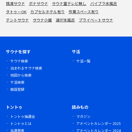
銭湯サウナ
ボナサウナ
サウナ室テレビ無し
バイブラ水風呂
タトゥーOK
カプセルホテル有り
作業スペース有り
テントサウナ
サウナ小屋
湖が水風呂
プライベートサウナ
サウナを探す
サ活
サウナ検索
サ活一覧
泊まれるサウナ検索
地図から検索
サ活検索
施設登録
トントゥ
読みもの
トントゥ抽選会
マガジン
トントゥとは
アドベントカレンダー 2025
当選発表
アドベントカレンダー 2024