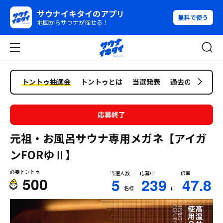
サウナイキタイのアプリ
無料で使う
地図からサウナが探せる！
トントゥ抽選会
トントゥとは
当選発表
過去の抽選会
応募終了
元祖・お風呂サウナ専用メガネ【アイガ
ンFORゆⅡ】
必要トントゥ
当選人数
応募中
倍率
500
5
239
47.8
名様
口