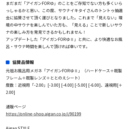
まだまだ「アイガンFORゆ」のことをご存知でない方も多くいら
っしゃるかと思い、この度、サウナイキタイさんのトントゥ抽選
会に協賛させて頂く運びとなりました。これまで「見えない」環
境の中サウナを楽しんでいた方も、「見える」ことで新しいサウ
ナの楽しみ方を発見できるかもしれません！
アップデートした「アイガンFORゆⅡ」と共に、より快適なお風
呂・サウナ時間を楽しんで頂ければ幸いです。
協賛品情報
元祖お風呂用メガネ「アイガンFORゆⅡ」（ハードケース＋既製
フレーム＋既製レンズ＋ととのえシート）
度数：近視用「-2.00」[-3.00] [-4.00] [-5.00] [-6.00]、遠視用[＋
2.00]
通販ページ
https://online-shop.aigan.co.jp/i/90199
Aigan STYLE