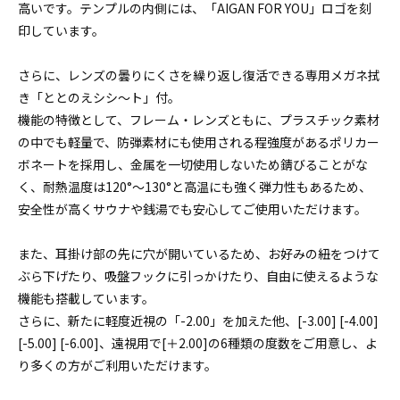
高いです。テンプルの内側には、「AIGAN FOR YOU」ロゴを刻
印しています。
さらに、レンズの曇りにくさを繰り返し復活できる専用メガネ拭
き「ととのえシシ～ト」付。
機能の特徴として、フレーム・レンズともに、プラスチック素材
の中でも軽量で、防弾素材にも使用される程強度があるポリカー
ボネートを採用し、金属を一切使用しないため錆びることがな
く、耐熱温度は120°～130°と高温にも強く弾力性もあるため、
安全性が高くサウナや銭湯でも安心してご使用いただけます。
また、耳掛け部の先に穴が開いているため、お好みの紐をつけて
ぶら下げたり、吸盤フックに引っかけたり、自由に使えるような
機能も搭載しています。
さらに、新たに軽度近視の「-2.00」を加えた他、[-3.00] [-4.00]
[-5.00] [-6.00]、遠視用で[＋2.00]の6種類の度数をご用意し、よ
り多くの方がご利用いただけます。