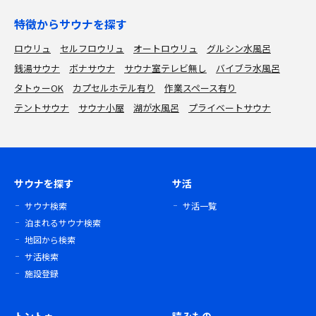
特徴からサウナを探す
ロウリュ
セルフロウリュ
オートロウリュ
グルシン水風呂
銭湯サウナ
ボナサウナ
サウナ室テレビ無し
バイブラ水風呂
タトゥーOK
カプセルホテル有り
作業スペース有り
テントサウナ
サウナ小屋
湖が水風呂
プライベートサウナ
サウナを探す
サ活
サウナ検索
サ活一覧
泊まれるサウナ検索
地図から検索
サ活検索
施設登録