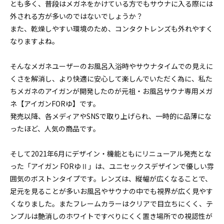
とも多く、普段はメガネをかけている方でもサウナに入る際には
外される方が多いのではないでしょうか？
また、乾燥しやすい環境のため、コンタクトレンズも外れやすく
なりますよね。
そんなメガネユーザーのお風呂入浴時やサウナタイムでの見えに
くさを解消し、より快適に安心して楽しんでいただく為に、私た
ちメガネのアイガンが開発したのが元祖・お風呂サウナ専用メガ
ネ【アイガンFORゆ】です。
発売以降、各メディアやSNSで取り上げられ、一時的に品薄にな
ったほど、人気の商品です。
そして2021年6月にデザイン・機能ともにリニューアル発売とな
った「アイガン FORゆⅡ」は、ユニセックスデザインで優しい雰
囲気のボストンタイプです。レンズは、縦幅が広くなることで、
足元を見ることが多いお風呂やサウナの中でも視界が広く見やす
くなりました。またフレームカラーはクリアで目立ちにくく、テ
ンプルは艶消しのホワイトですべりにくく置き場所での視認性が