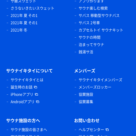
サ飯スウェット
アプリ作ります
さうないきたいスウェット
サウナ楽しむ検索
2021年 夏 その1
サバス 移動型サウナバス
2021年 夏 その1
サバス 2号車
2021年 冬
カプセルトイ サウナキット
サウナの時間
泊まってサウナ
銭湯サ活
サウナイキタイについて
メンバーズ
サウナイキタイとは
サウナイキタイメンバーズ
誕生時のお話
メンバーズロッカー
iPhoneアプリ
協賛施設
Androidアプリ
協賛募集
サウナ施設の方へ
お問い合わせ
サウナ施設の皆さまへ
ヘルプセンター