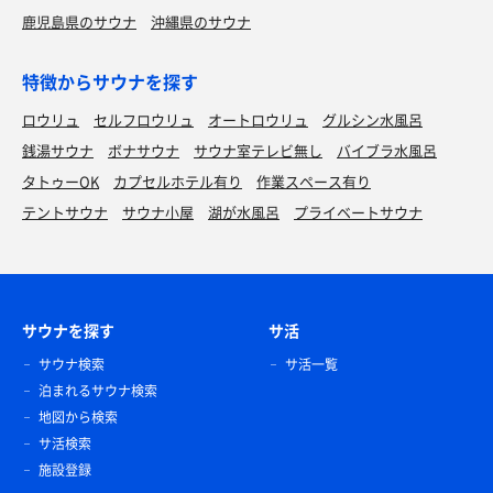
鹿児島県のサウナ
沖縄県のサウナ
特徴からサウナを探す
ロウリュ
セルフロウリュ
オートロウリュ
グルシン水風呂
銭湯サウナ
ボナサウナ
サウナ室テレビ無し
バイブラ水風呂
タトゥーOK
カプセルホテル有り
作業スペース有り
テントサウナ
サウナ小屋
湖が水風呂
プライベートサウナ
サウナを探す
サ活
サウナ検索
サ活一覧
泊まれるサウナ検索
地図から検索
サ活検索
施設登録