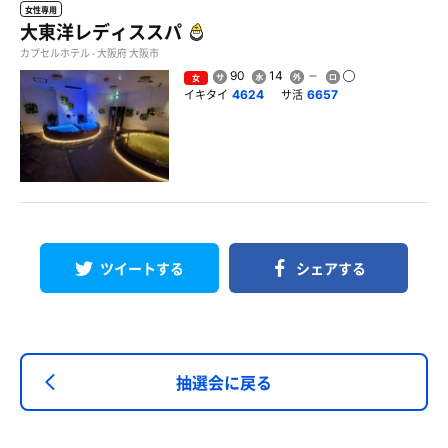
女性専用
大東洋レディススパ
カプセルホテル - 大阪府 大阪市
90
14
女
イキタイ
サ活
4624
6657
ツイートする
シェアする
抽選会に戻る