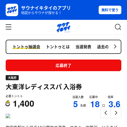
サウナイキタイのアプリ
無料で使う
地図からサウナが探せる！
トントゥ抽選会
トントゥとは
当選発表
過去の抽選会
応募終了
大阪府
大東洋レディススパ
入浴券
必要トントゥ
当選人数
応募中
倍率
1,400
5
18
3.6
名様
口