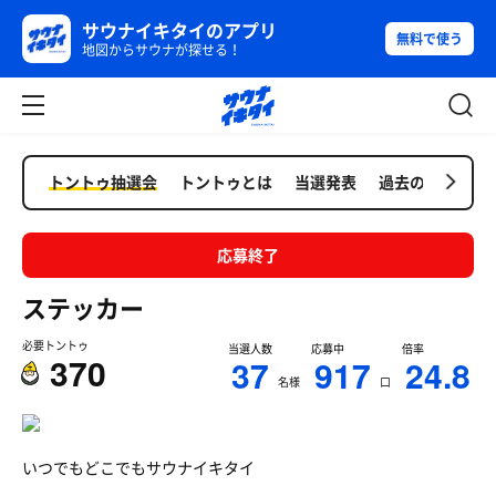
サウナイキタイのアプリ
無料で使う
地図からサウナが探せる！
トントゥ抽選会
トントゥとは
当選発表
過去の抽選会
応募終了
ステッカー
必要トントゥ
当選人数
応募中
倍率
370
37
917
24.8
名様
口
いつでもどこでもサウナイキタイ