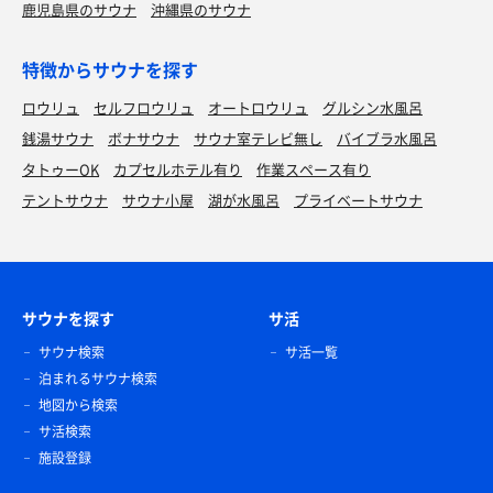
鹿児島県のサウナ
沖縄県のサウナ
特徴からサウナを探す
ロウリュ
セルフロウリュ
オートロウリュ
グルシン水風呂
銭湯サウナ
ボナサウナ
サウナ室テレビ無し
バイブラ水風呂
タトゥーOK
カプセルホテル有り
作業スペース有り
テントサウナ
サウナ小屋
湖が水風呂
プライベートサウナ
サウナを探す
サ活
サウナ検索
サ活一覧
泊まれるサウナ検索
地図から検索
サ活検索
施設登録