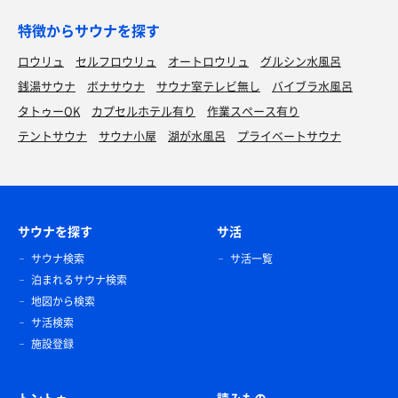
特徴からサウナを探す
ロウリュ
セルフロウリュ
オートロウリュ
グルシン水風呂
銭湯サウナ
ボナサウナ
サウナ室テレビ無し
バイブラ水風呂
タトゥーOK
カプセルホテル有り
作業スペース有り
テントサウナ
サウナ小屋
湖が水風呂
プライベートサウナ
サウナを探す
サ活
サウナ検索
サ活一覧
泊まれるサウナ検索
地図から検索
サ活検索
施設登録