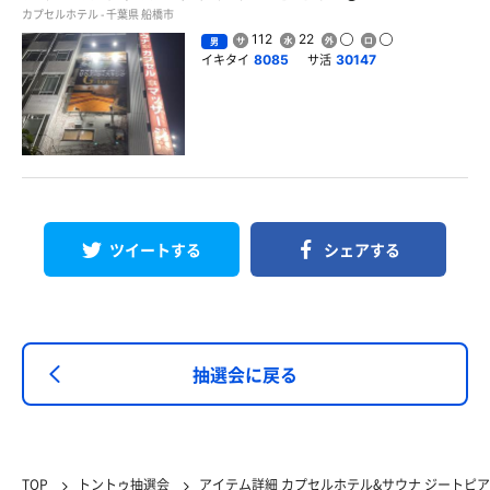
カプセルホテル - 千葉県 船橋市
112
22
男
イキタイ
サ活
8085
30147
ツイートする
シェアする
抽選会に戻る
TOP
トントゥ抽選会
アイテム詳細 カプセルホテル&サウナ ジートピア