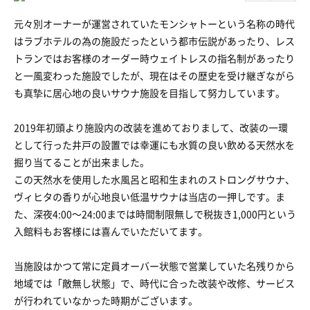
元々別オーナーが運営されていたモンシャトーという名称の時代
はラブホテルの為の施設だったという都市伝説があったり、レス
トランではお客様のオーダー時ウェイトレスの指名制があったり
と一風変わった施設でしたが、現在はその歴史を受け継ぎながら
も真摯に居心地の良いサウナ施設を目指して努力しています。
2019年初頭より施設内の改装を進めておりまして、改装の一環
として行った井戸の設置では幸運にも水質の良い飲める天然水を
掘り当てることが出来ました。
この天然水を使用した水風呂と昭和生まれのストロングサウナ、
ヴィヒタの香りが心地良い低温サウナは当店の一押しです。ま
た、深夜4:00〜24:00までは時間制限無しで税抜き1,000円という
入館料もお客様には喜んでいただいてます。
当施設はかつて常に定員オーバー状態で営業していた名残りから
地域では「敵無し状態」で、時代に合った改装や改修、サービス
が行われていなかった時期がございます。