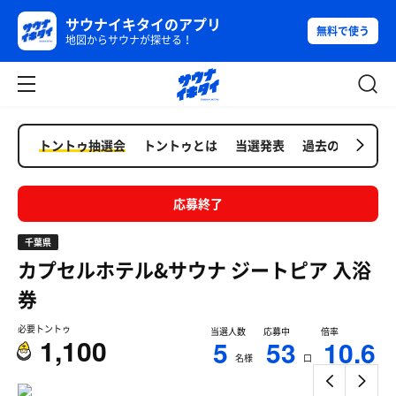
サウナイキタイのアプリ
無料で使う
地図からサウナが探せる！
トントゥ抽選会
トントゥとは
当選発表
過去の抽選会
応募終了
千葉県
カプセルホテル&サウナ ジートピア
入浴
券
必要トントゥ
当選人数
応募中
倍率
1,100
5
53
10.6
名様
口