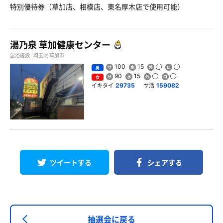
特別優待券（草加店、相模店、東名厚木店で使用可能）
湯乃泉 草加健康センター
温浴施設 - 埼玉県 草加市
100
15
男
90
15
女
イキタイ
サ活
29735
159082
ツイートする
シェアする
抽選会に戻る