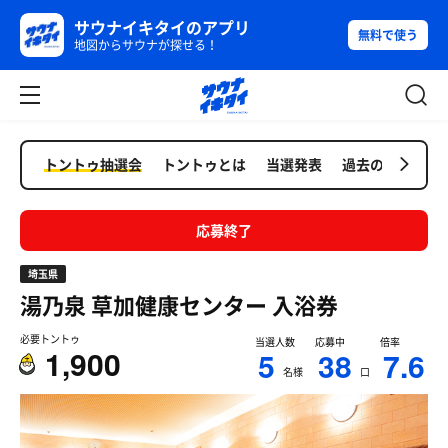
サウナイキタイのアプリ
無料で使う
地図からサウナが探せる！
トントゥ抽選会
トントゥとは
当選発表
過去の抽選会
応募終了
埼玉県
湯乃泉 草加健康センター
入浴券
必要トントゥ
当選人数
応募中
倍率
1,900
5
38
7.6
名様
口